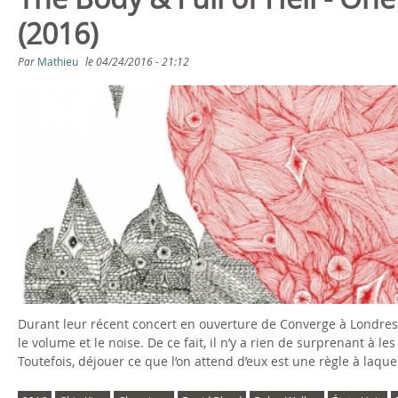
s
(2016)
ê
Par
Mathieu
le
04/24/2016 - 21:12
t
e
s
i
c
i
Durant leur récent concert en ouverture de Converge à Londres, 
le volume et le noise. De ce fait, il n’y a rien de surprenant à
Toutefois, déjouer ce que l’on attend d’eux est une règle à laque