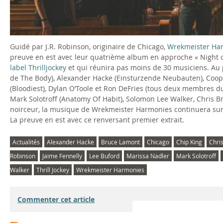
Guidé par J.R. Robinson, originaire de Chicago,
Wrekmeister Ha
preuve en est avec leur quatrième album en approche « Night 
label Thrilljockey
et qui réunira pas moins de 30 musiciens. A
de The Body), Alexander Hacke (Einsturzende Neubauten), Cooper 
(Bloodiest), Dylan O’Toole et Ron DeFries (tous deux membres du
Mark Solotroff (Anatomy Of Habit), Solomon Lee Walker, Chris 
noirceur, la musique de Wrekmeister Harmonies continuera sur 
La preuve en est avec ce renversant premier extrait.
Actualités
Alexander Hacke
Bruce Lamont
Chicago
Chip King
Chri
Robinson
Jaime Fennelly
Lee Buford
Marissa Nadler
Mark Solotroff
Walker
Thrill Jockey
Wrekmeister Harmonies
Commenter cet article