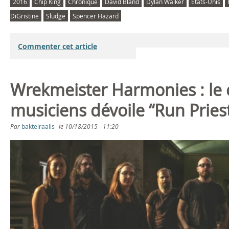
2016
Chip King
Chronique
David Bland
Dylan Walker
États-Unis
DiGristine
Sludge
Spencer Hazard
Commenter cet article
Wrekmeister Harmonies : le c
musiciens dévoile “Run Pries
Par
baktelraalis
le
10/18/2015 - 11:20