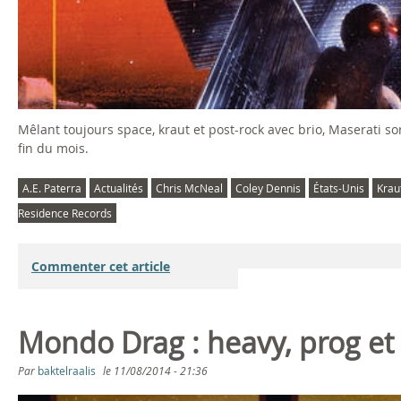
Mêlant toujours space, kraut et post-rock avec brio, Maserati 
fin du mois.
A.E. Paterra
Actualités
Chris McNeal
Coley Dennis
États-Unis
Krau
Residence Records
Commenter cet article
Mondo Drag : heavy, prog et p
Par
baktelraalis
le
11/08/2014 - 21:36