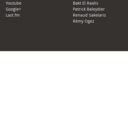
Youtube
Bakt El Raalis
Google+
Patrick Baleydier
Last.fm
Renaud Sakelaris
Rémy Ogez