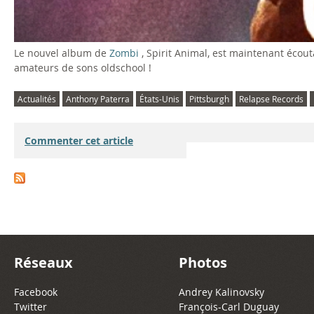
Le nouvel album de
Zombi
, Spirit Animal, est maintenant écout
amateurs de sons oldschool !
Actualités
Anthony Paterra
États-Unis
Pittsburgh
Relapse Records
Commenter cet article
Réseaux
Photos
Facebook
Andrey Kalinovsky
Twitter
François-Carl Duguay