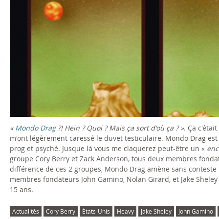
«
Mondo Drag
?! Hein ? Quoi ? Mais ça sort d'où ça ? »
. Ça c'éta
m'ont légèrement caressé le duvet testiculaire. Mondo Drag est 
prog et psyché. Jusque là vous me claquerez peut-être un «
enc
groupe Cory Berry et Zack Anderson, tous deux membres fonda
différence de ces 2 groupes, Mondo Drag amène sans conteste 
membres fondateurs John Gamino, Nolan Girard, et Jake Sheley 
15 ans.
Actualités
Cory Berry
États-Unis
Heavy
Jake Sheley
John Gamino