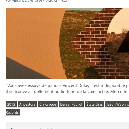
Par
Vincent Duke
le
03/17/2012 - 10:31
"Vous avez essayé de joindre Vincent Duke; il est indisponible 
il se trouve actuellement au fin fond de la voie lactée. Merci d
2012
Ancestors
Chronique
Daniel Pouliot
États-Unis
Jason Watkins
Records