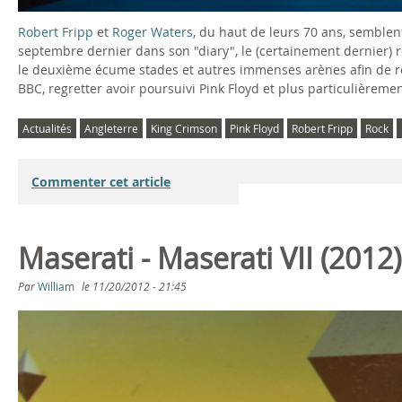
Robert Fripp
et
Roger Waters
, du haut de leurs 70 ans, semblent
septembre dernier dans son "diary", le (certainement dernier) r
le deuxième écume stades et autres immenses arènes afin de rec
BBC, regretter avoir poursuivi Pink Floyd et plus particulièrem
Actualités
Angleterre
King Crimson
Pink Floyd
Robert Fripp
Rock
Commenter cet article
Maserati - Maserati VII (2012)
Par
William
le
11/20/2012 - 21:45