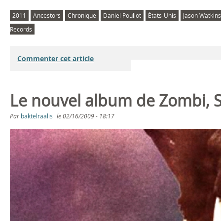
2011
Ancestors
Chronique
Daniel Pouliot
États-Unis
Jason Watkins
Records
Commenter cet article
Le nouvel album de Zombi, S
Par
baktelraalis
le
02/16/2009 - 18:17