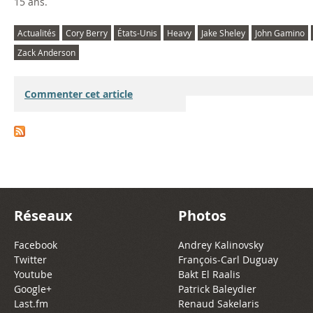
15 ans.
Actualités
Cory Berry
États-Unis
Heavy
Jake Sheley
John Gamino
Zack Anderson
Commenter cet article
Réseaux
Photos
Facebook
Andrey Kalinovsky
Twitter
François-Carl Duguay
Youtube
Bakt El Raalis
Google+
Patrick Baleydier
Last.fm
Renaud Sakelaris