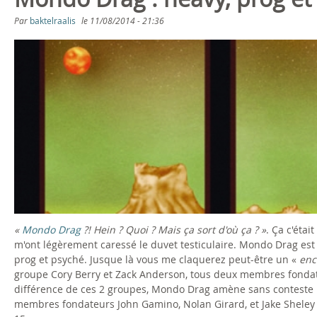
s
Par
baktelraalis
le
11/08/2014 - 21:36
ê
t
e
s
i
c
i
«
Mondo Drag
?! Hein ? Quoi ? Mais ça sort d'où ça ? »
. Ça c'éta
m'ont légèrement caressé le duvet testiculaire. Mondo Drag est 
prog et psyché. Jusque là vous me claquerez peut-être un «
enc
groupe Cory Berry et Zack Anderson, tous deux membres fonda
différence de ces 2 groupes, Mondo Drag amène sans conteste 
membres fondateurs John Gamino, Nolan Girard, et Jake Sheley 