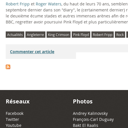
Robert Fripp
et
Roger Waters
, du haut de leurs 70 ans, semblent
septembre dernier dans son "diary", le (certainement dernier) r
le deuxième écume stades et autres immenses arènes afin de rec
BBC, regretter avoir poursuivi Pink Floyd et plus particulièrem
Actualités
Angleterre
King Crimson
Pink Floyd
Robert Fripp
Rock
Commenter cet article
Réseaux
Photos
Facebook
Andrey Kalinovsky
Twitter
François-Carl Duguay
Youtube
Bakt El Raalis