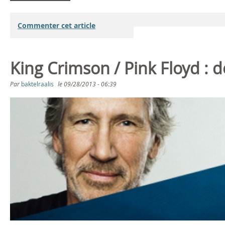
Commenter cet article
King Crimson / Pink Floyd : de
Par
baktelraalis
le
09/28/2013 - 06:39