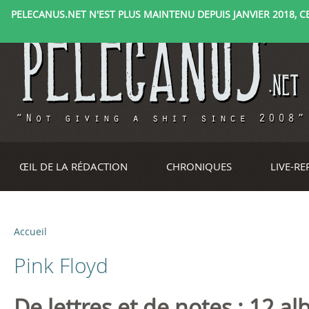
PELECANUS.NET N'EST PLUS MAINTENU DEPUIS JANVIER 2018, CE 
ŒIL DE LA RÉDACTION
CHRONIQUES
LIVE-R
Accueil
V
Pink Floyd
o
u
De lettres et de notes : 12 a