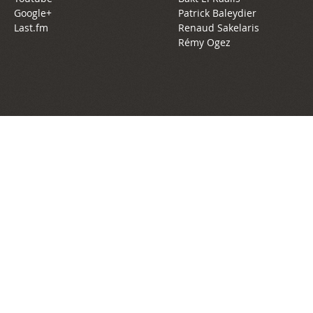
Google+
Patrick Baleydier
Last.fm
Renaud Sakelaris
Rémy Ogez