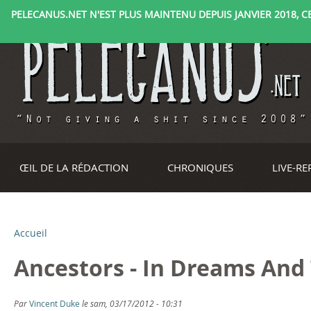
PELECANUS.NET N'EST PLUS MAINTENU DEPUIS JANVIER 2018, CE 
ŒIL DE LA RÉDACTION
CHRONIQUES
LIVE-R
Accueil
V
Ancestors - In Dreams And 
o
u
Par
Vincent Duke
le sam, 03/17/2012 - 10:31