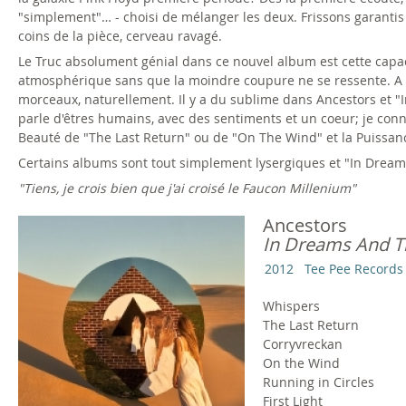
"simplement"… - choisi de mélanger les deux. Frissons garantis e
coins de la pièce, cerveau ravagé.
Le Truc absolument génial dans ce nouvel album est cette capac
atmosphérique sans que la moindre coupure ne se ressente. A a
morceaux, naturellement. Il y a du sublime dans Ancestors et "I
parle d'êtres humains, avec des sentiments et un coeur; je conn
Beauté de "The Last Return" ou de "On The Wind" et la Puissan
Certains albums sont tout simplement lysergiques et "In Dreams
"Tiens, je crois bien que j'ai croisé le Faucon Millenium"
Ancestors
In Dreams And 
2012
Tee Pee Records
Whispers
The Last Return
Corryvreckan
On the Wind
Running in Circles
First Light