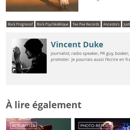
Rock Progressif
Rock Psychédélique
Tee Pee Records
Ancestors
Jus
Vincent Duke
Journalist, radio speaker, PR guy, booke
promoter. Je pourrais aussi l'écrire en fran
À lire également
ACTUALITÉS
PHOTO-REPORT