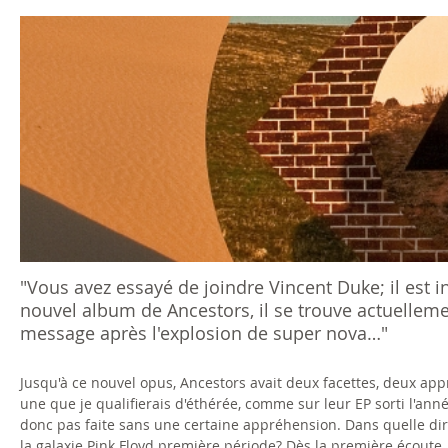
s
ê
t
e
s
i
c
"Vous avez essayé de joindre Vincent Duke; il est 
nouvel album de Ancestors, il se trouve actuellemen
i
message après l'explosion de super nova…"
Jusqu'à ce nouvel opus, Ancestors avait deux facettes, deux app
une que je qualifierais d'éthérée, comme sur leur EP sorti l'anné
donc pas faite sans une certaine appréhension. Dans quelle dire
la galaxie Pink Floyd première période? Dès la première écoute, l