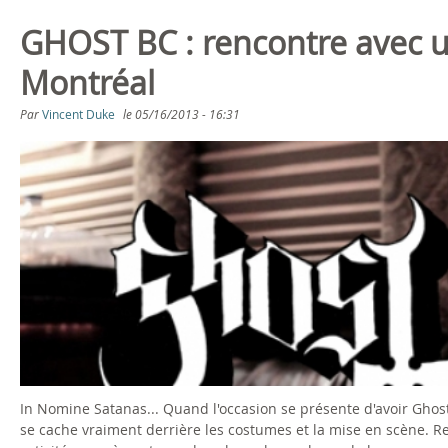
2
t
GHOST BC : rencontre avec 
0
2
Montréal
1
0
Par
Vincent Duke
le
05/16/2013 - 16:31
3
1
F
3
u
l
l
S
h
In Nomine Satanas... Quand l'occasion se présente d'avoir Ghos
se cache vraiment derrière les costumes et la mise en scène. 
o