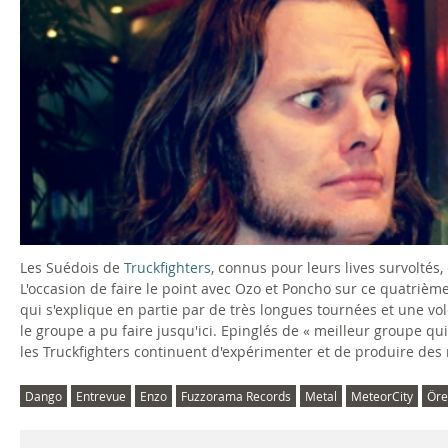
Les Suédois de
Truckfighters
, connus pour leurs lives survoltés
L'occasion de faire le point avec Ozo et Poncho sur ce quatrièm
qui s'explique en partie par de très longues tournées et une 
le groupe a pu faire jusqu'ici. Epinglés de « meilleur groupe q
les Truckfighters continuent d'expérimenter et de produire des
Dango
Entrevue
Enzo
Fuzzorama Records
Metal
MeteorCity
Öre