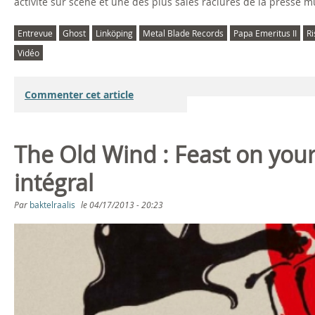
activité sur scène et une des plus sales raclures de la presse 
w
Entrevue
Ghost
Linköping
Metal Blade Records
Papa Emeritus II
R
Vidéo
Commenter cet article
The Old Wind : Feast on you
intégral
Par
baktelraalis
le
04/17/2013 - 20:23