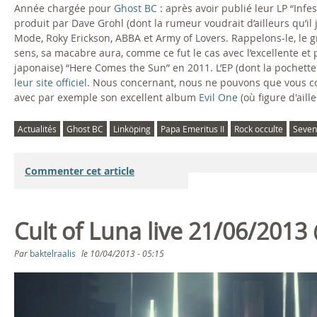
Année chargée pour
Ghost BC
: après avoir publié leur LP “Inf
produit par Dave Grohl (dont la rumeur voudrait d’ailleurs qu’i
Mode, Roky Erickson, ABBA et Army of Lovers. Rappelons-le, le gr
sens, sa macabre aura, comme ce fut le cas avec l’excellente et 
japonaise) “Here Comes the Sun” en 2011. L’EP (dont la pochette
leur site officiel
. Nous concernant, nous ne pouvons que vous co
avec par exemple son excellent album
Evil One
(où figure d'ail
Actualités
Ghost BC
Linköping
Papa Emeritus II
Rock occulte
Seven
Commenter cet article
Cult of Luna live 21/06/2013
Par
baktelraalis
le
10/04/2013 - 05:15
C
U