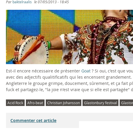
v
Par
baktelraalis
le
07/05/2013 - 18:45
G
e
o
a
a
t
t
H
-
e
Est-il encore nécessaire de présenter
Goat
? Si oui, c'est que v
L
l
avec des adjectifs qualitificatifs qui les encensent grandement.
Angleterre le groupe grimpe, doucement, sûrement, et ça fait pl
i
l
fuck et partagez-le, "la joie n'est vraie que si elle est partagée" d
v
f
Acid Rock
Afro-beat
Christian Johansson
Glastonbury festival
Glaston
e
e
Commenter cet article
-
s