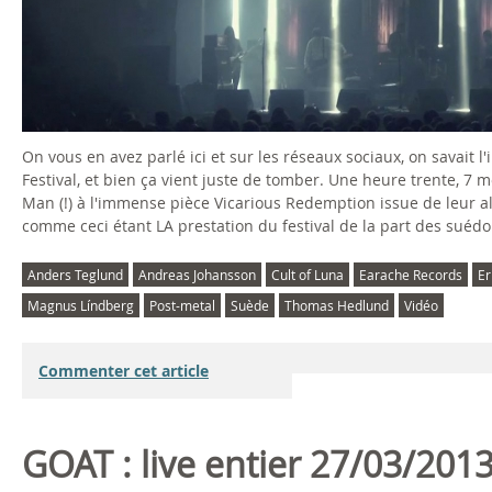
L
T
O
On vous en avez parlé ici et sur les réseaux sociaux, on savait l
F
Festival, et bien ça vient juste de tomber. Une heure trente, 7
Man (!) à l'immense pièce Vicarious Redemption issue de leur al
L
comme ceci étant LA prestation du festival de la part des suédoi
U
Anders Teglund
Andreas Johansson
Cult of Luna
Earache Records
Er
Magnus Líndberg
Post-metal
Suède
Thomas Hedlund
Vidéo
N
A
Commenter cet article
l
i
GOAT : live entier 27/03/201