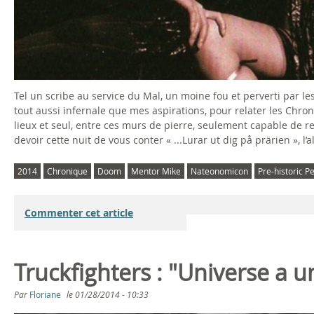
Tel un scribe au service du Mal, un moine fou et perverti par l
tout aussi infernale que mes aspirations, pour relater les Chron
lieux et seul, entre ces murs de pierre, seulement capable de r
devoir cette nuit de vous conter « ...Lurar ut dig på prärien », l’
2014
Chronique
Doom
Mentor Mike
Nateonomicon
Pre-historic P
Commenter cet article
Truckfighters : "Universe a u
Par
Floriane
le
01/28/2014 - 10:33