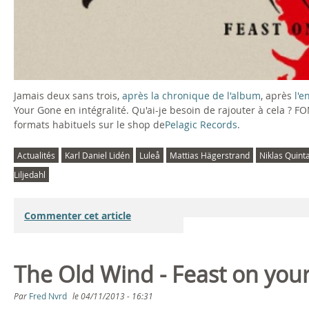
Jamais deux sans trois,
après la chronique de l'album
, après
l'e
Your Gone en intégralité. Qu'ai-je besoin de rajouter à cela ? 
formats habituels sur le shop de
Pelagic Records
.
Actualités
Karl Daniel Lidén
Luleå
Mattias Hägerstrand
Niklas Quint
Liljedahl
Commenter cet article
The Old Wind - Feast on you
Par
Fred Nvrd
le
04/11/2013 - 16:31