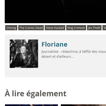
Shining
The Cosmic Dead
Steve Hackett
King Crimson
Jex Thoth
S
Floriane
Journaliste - rédactrice, à l’affût des n
désert et d'ailleurs...
À lire également