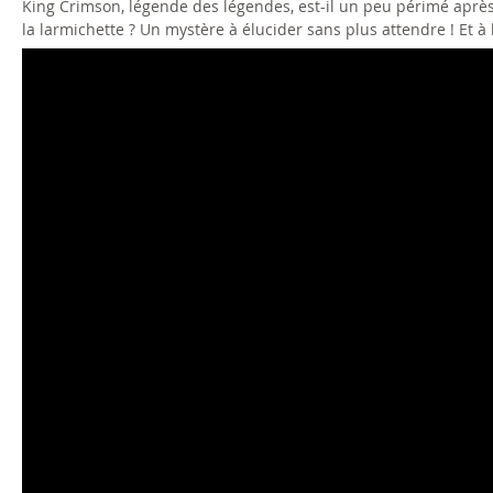
King Crimson, légende des légendes, est-il un peu périmé après
la larmichette ? Un mystère à élucider sans plus attendre ! Et à l