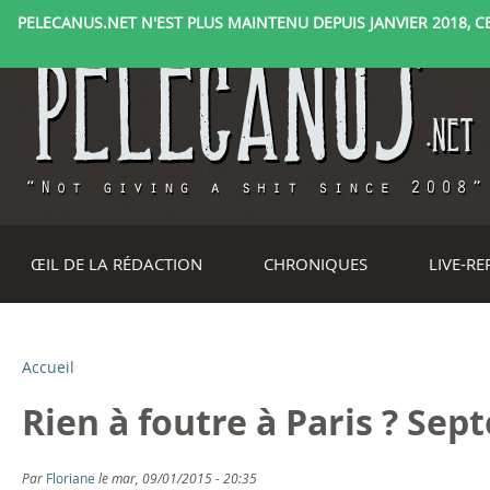
PELECANUS.NET N'EST PLUS MAINTENU DEPUIS JANVIER 2018, CE 
ŒIL DE LA RÉDACTION
CHRONIQUES
LIVE-R
Accueil
V
Rien à foutre à Paris ? Se
o
u
Par
Floriane
le mar, 09/01/2015 - 20:35