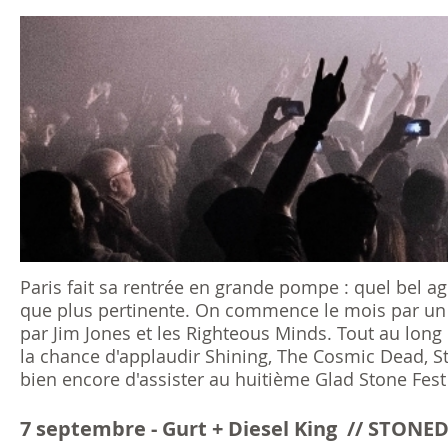
s
ê
t
e
s
i
c
Paris fait sa rentrée en grande pompe : quel bel ag
que plus pertinente. On commence le mois par un 
i
par Jim Jones et les Righteous Minds. Tout au lon
la chance d'applaudir Shining, The Cosmic Dead, St
bien encore d'assister au huitième Glad Stone Fest 
7 septembre - Gurt + Diesel King // STON