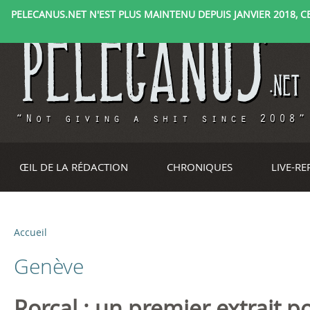
PELECANUS.NET N'EST PLUS MAINTENU DEPUIS JANVIER 2018, CE 
ŒIL DE LA RÉDACTION
CHRONIQUES
LIVE-R
Accueil
V
Genève
o
u
Rorcal : un premier extrait 