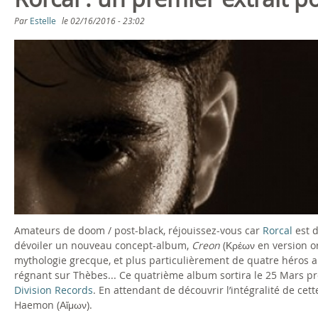
s
Par
Estelle
le
02/16/2016 - 23:02
ê
t
e
s
i
c
i
Amateurs de doom / post-black, réjouissez-vous car
Rorcal
est d
dévoiler un nouveau concept-album,
Creon
(Κρέων en version or
mythologie grecque, et plus particulièrement de quatre héros 
régnant sur Thèbes... Ce quatrième album sortira le 25 Mars p
Division Records
. En attendant de découvrir l’intégralité de cet
Haemon (Αἵμων).