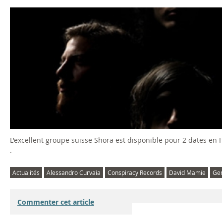
L'excellent groupe suisse Shora est disponible pour 2 dates en
.
Actualités
Alessandro Curvaia
Conspiracy Records
David Mamie
Ge
Commenter cet article