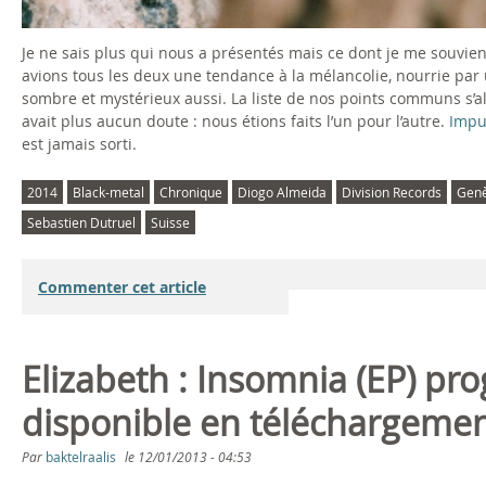
Je ne sais plus qui nous a présentés mais ce dont je me souvien
avions tous les deux une tendance à la mélancolie, nourrie par
sombre et mystérieux aussi. La liste de nos points communs s’allo
avait plus aucun doute : nous étions faits l’un pour l’autre.
Impu
est jamais sorti.
2014
Black-metal
Chronique
Diogo Almeida
Division Records
Gen
Sebastien Dutruel
Suisse
Commenter cet article
Elizabeth : Insomnia (EP) p
disponible en téléchargemen
Par
baktelraalis
le
12/01/2013 - 04:53