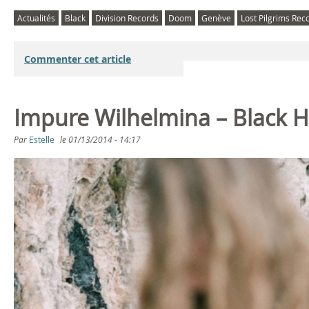
Actualités
Black
Division Records
Doom
Genève
Lost Pilgrims Rec
Commenter cet article
Impure Wilhelmina – Black H
Par
Estelle
le
01/13/2014 - 14:17