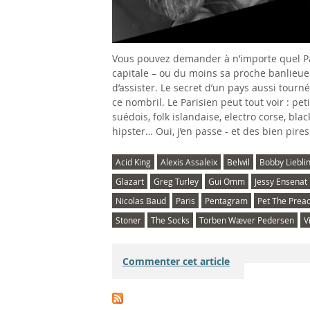
Vous pouvez demander à n’importe quel Pari
capitale – ou du moins sa proche banlieue –
d’assister. Le secret d’un pays aussi tourn
ce nombril. Le Parisien peut tout voir : pet
suédois, folk islandaise, electro corse, b
hipster… Oui, j’en passe - et des bien pires
Acid King
Alexis Assaleix
Belwil
Bobby Liebli
Glazart
Greg Turley
Gui Omm
Jessy Ensenat
Nicolas Baud
Paris
Pentagram
Pet The Prea
Stoner
The Socks
Torben Wæver Pedersen
V
Commenter cet article