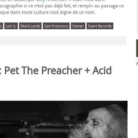
cographie si ce n'est pas déjà fait, et remplir au passage ce
anque dans toute culture rock digne de ce nom.
e
Lori S.
Mark Lamb
San Francisco
Stoner
Svart Records
: Pet The Preacher + Acid