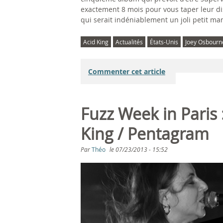
exactement 8 mois pour vous taper leur dis
qui serait indéniablement un joli petit m
Acid King
Actualités
États-Unis
Joey Osbourn
Commenter cet article
Fuzz Week in Paris 
King / Pentagram
Par
Théo
le
07/23/2013 - 15:52