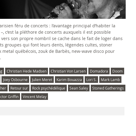
sien féru de concerts : l’avantage principal d’habiter la
, c’est la pléthore de concerts auxquels il est possible
é vers son propre nombril se cache dans le fait de loger dans
its groupes qui font leurs dents, légendes cultes, stoner
lack metal québécois, zouk de Barbès, new-wave disco pour
.
ng
Christian Hede Madsen
Christian Von Larsen
Domadora
Doom
Joey Osbourne
Julien Meret
Karim Bouazza
Lori S.
Mark Lamb
cher
Retour sur
Rock psychédélique
Sean Saley
Stoned Gatherings
ictor Griffin
Vincent Melay