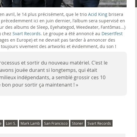
n avril, le 14 plus précisément, que le trio
Acid King
brisera
récedemment ici en juin dernier, l'album sera supervisé en
 sur des albums de Sleep, Eyehategod, Weedeater, Fantômas...)
e) chez
Svart Records
. Le groupe a été annoncé au
Desertfest
ages en Europe) et ne devrait pas tarder à annoncer des
 toujours vivement des artworks et évidemment, du son !
processus et sortir du nouveau matériel. C'est le
vons jouée durant si longtemps, qui était
 milieux indépendants, a semblé grossir ces 10
e bon pour sortir ça maintenant ! »
e
Lori S.
Mark Lamb
San Francisco
Stoner
Svart Records