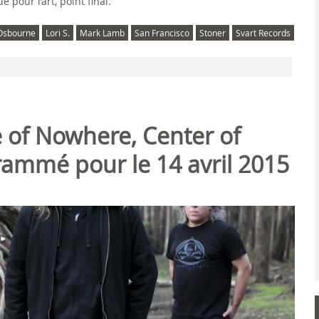
pour l’art, point final.
 Osbourne
Lori S.
Mark Lamb
San Francisco
Stoner
Svart Records
e of Nowhere, Center of
ammé pour le 14 avril 2015