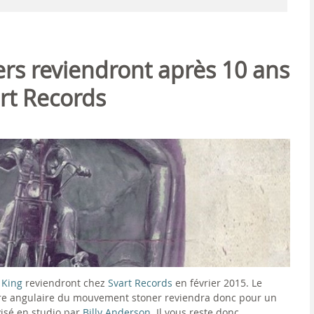
iers reviendront après 10 ans
rt Records
 King
reviendront chez
Svart Records
en février 2015. Le
erre angulaire du mouvement stoner reviendra donc pour un
isé en studio par
Billy Anderson
. Il vous reste donc