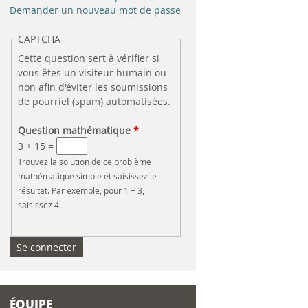
e
Demander un nouveau mot de passe
r
CAPTCHA
Cette question sert à vérifier si
c
vous êtes un visiteur humain ou
non afin d'éviter les soumissions
h
de pourriel (spam) automatisées.
e
Question mathématique
*
3 + 15 =
Trouvez la solution de ce problème
mathématique simple et saisissez le
résultat. Par exemple, pour 1 + 3,
saisissez 4.
ÉQUIPE