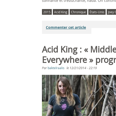
sonnante et trébuchante, nada. On continue 
2015
Acid King
Chronique
États-Unis
Joey
Commenter cet article
Acid King : « Middl
Everywhere » progr
Par
baktelraalis
le
12/21/2014 - 22:19