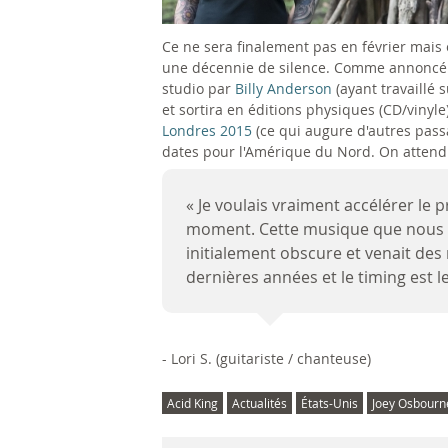
Ce ne sera finalement pas en février mais e
une décennie de silence. Comme annoncé p
studio par
Billy Anderson
(ayant travaillé
et sortira en éditions physiques (CD/vinyl
Londres 2015
(ce qui augure d'autres pass
dates pour l'Amérique du Nord. On attend
« Je voulais vraiment accélérer le 
moment. Cette musique que nous a
initialement obscure et venait des
dernières années et le timing est l
- Lori S. (guitariste / chanteuse)
Acid King
Actualités
États-Unis
Joey Osbourn