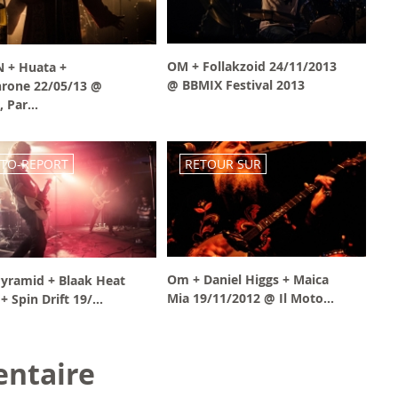
OM + Follakzoid 24/11/2013
 + Huata +
@ BBMIX Festival 2013
rone 22/05/13 @
, Par...
TO-REPORT
RETOUR SUR
Om + Daniel Higgs + Maica
Pyramid + Blaak Heat
Mia 19/11/2012 @ Il Moto...
+ Spin Drift 19/...
ntaire