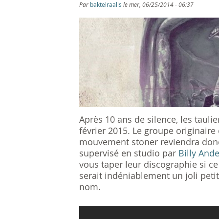
s
Par
baktelraalis
le mer, 06/25/2014 - 06:37
ê
t
e
s
i
Après 10 ans de silence, les taulie
c
février 2015. Le groupe originaire
mouvement stoner reviendra donc
i
supervisé en studio par
Billy And
vous taper leur discographie si ce 
serait indéniablement un joli pet
nom.