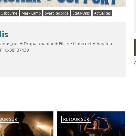
y Osbourne
Mark Lamb
Svart Records
États-Unis
Actualités
lis
anus_net + Drupal-maniac + Fils de l'internet + Amateur
GP: 0x38FB7439
OUR SUR
RETOUR SUR