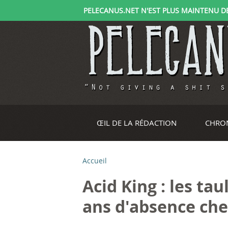
PELECANUS.NET N'EST PLUS MAINTENU DEPU
ŒIL DE LA RÉDACTION
CHRO
Accueil
V
Acid King : les ta
o
ans d'absence che
u