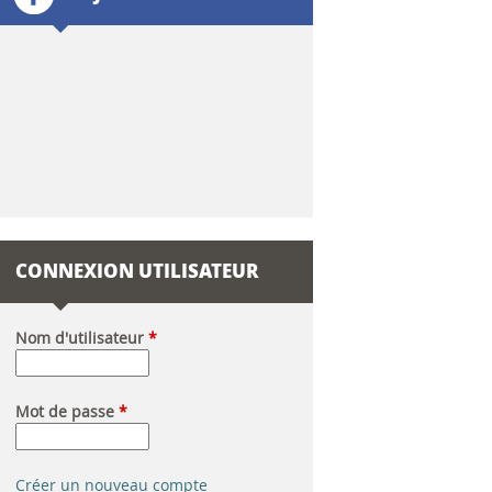
l
a
i
r
e
d
CONNEXION UTILISATEUR
e
r
Nom d'utilisateur
*
e
Mot de passe
*
c
h
Créer un nouveau compte