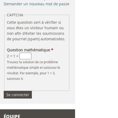
e
Demander un nouveau mot de passe
r
CAPTCHA
Cette question sert à vérifier si
c
vous êtes un visiteur humain ou
non afin d'éviter les soumissions
h
de pourriel (spam) automatisées.
e
Question mathématique
*
2 + 1 =
Trouvez la solution de ce problème
mathématique simple et saisissez le
résultat. Par exemple, pour 1 + 3,
saisissez 4.
ÉQUIPE