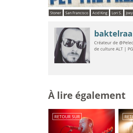
Stoner
San Francisco
Acid King
Lori S.
Joe
baktelraa
Créateur de @Pelec
de culture ALT | P
À lire également
RETOUR SUR
RET