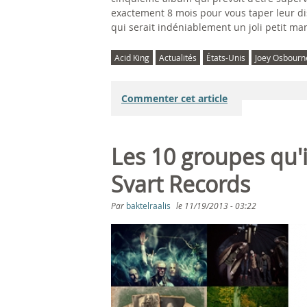
exactement 8 mois pour vous taper leur dis
qui serait indéniablement un joli petit m
Acid King
Actualités
États-Unis
Joey Osbourn
Commenter cet article
Les 10 groupes qu'il
Svart Records
Par
baktelraalis
le
11/19/2013 - 03:22