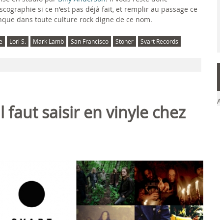
cographie si ce n'est pas déjà fait, et remplir au passage ce
anque dans toute culture rock digne de ce nom.
e
Lori S.
Mark Lamb
San Francisco
Stoner
Svart Records
 faut saisir en vinyle chez