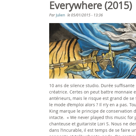
s
Everywhere (2015)
ê
Par
Julien
le
05/01/2015 - 13:36
t
e
s
i
c
10 ans de silence studio. Durée suffisant
i
créatrice. Certes on peut battre monnaie e
antérieurs, mais le risque est grand de se 
le mode d’emploi alors ? Il n’y en a pas. 
King marque le principe de conservation 
intacte. « We never played this music for
chanteuse et guitariste Lori S. Nous ne de
dans l’incurable, il est temps de se faire