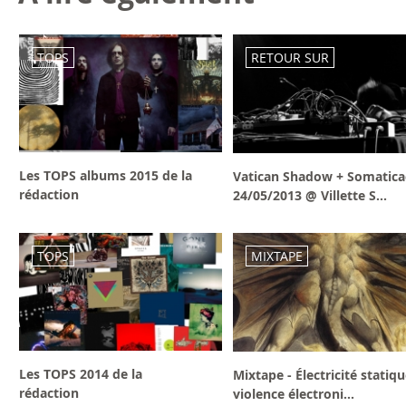
TOPS
RETOUR SUR
Les TOPS albums 2015 de la
Vatican Shadow + Somatica
rédaction
24/05/2013 @ Villette S...
TOPS
MIXTAPE
Les TOPS 2014 de la
Mixtape - Électricité statiqu
rédaction
violence électroni...