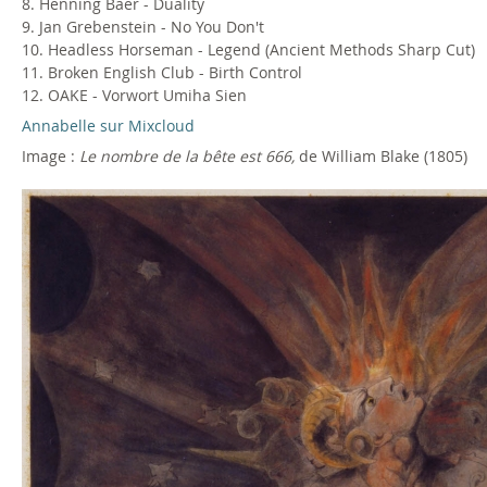
8. Henning Baer - Duality
9. Jan Grebenstein - No You Don't
10. Headless Horseman - Legend (Ancient Methods Sharp Cut)
11. Broken English Club - Birth Control
12. OAKE - Vorwort Umiha Sien
Annabelle sur Mixcloud
Image :
Le nombre de la bête est 666,
de William Blake (1805)