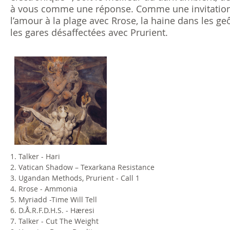
à vous comme une réponse. Comme une invitation à 
l’amour à la plage avec Rrose, la haine dans les 
les gares désaffectées avec Prurient.
1. Talker - Hari
2. Vatican Shadow – Texarkana Resistance
3. Ugandan Methods, Prurient - Call 1
4. Rrose - Ammonia
5. Myriadd -Time Will Tell
6. D.Å.R.F.D.H.S. - Hæresi
7. Talker - Cut The Weight