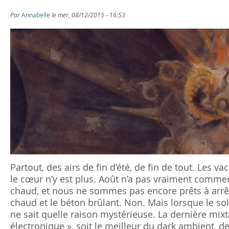
s
Par
Annabelle
le mer, 08/12/2015 - 16:53
ê
t
e
s
i
c
i
Partout, des airs de fin d’été, de fin de tout. Les
le cœur n’y est plus. Août n’a pas vraiment commenc
chaud, et nous ne sommes pas encore prêts à arrête
chaud et le béton brûlant. Non. Mais lorsque le so
ne sait quelle raison mystérieuse. La dernière mixta
électronique », soit le meilleur du dark ambient, de