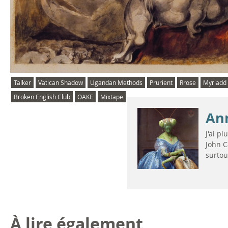
Talker
Vatican Shadow
Ugandan Methods
Prurient
Rrose
Myriadd
Broken English Club
OAKE
Mixtape
An
J'ai p
John C
surtout
À lire également