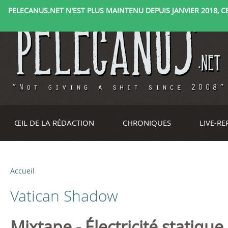
PELECANUS.NET N'EST PLUS MAINTENU DEPUIS JANVIER 2018, CE 
ŒIL DE LA RÉDACTION
CHRONIQUES
LIVE-R
Accueil
V
Vatican Shadow
o
u
Mixtape - Électricité statique