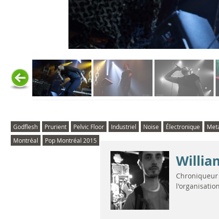
Godflesh
Prurient
Pelvic Floor
Industriel
Noise
Électronique
Met
Montréal
Pop Montréal 2015
Willia
Chroniqueur 
l'organisatio