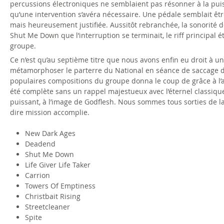
percussions électroniques ne semblaient pas résonner à la puis
r
qu’une intervention s’avéra nécessaire. Une pédale semblait être
mais heureusement justifiée. Aussitôt rebranchée, la sonorité de l
i
Shut Me Down que l’interruption se terminait, le riff principal é
groupe.
e
Ce n’est qu’au septième titre que nous avons enfin eu droit à un 
n
métamorphoser le parterre du National en séance de saccage de
populaires compositions du groupe donna le coup de grâce à l’
t
été complète sans un rappel majestueux avec l’éternel classique
puissant, à l’image de Godflesh. Nous sommes tous sorties de la
1
dire mission accomplie.
5
New Dark Ages
Deadend
.
Shut Me Down
Life Giver Life Taker
j
Carrion
Towers Of Emptiness
p
Christbait Rising
Streetcleaner
g
Spite