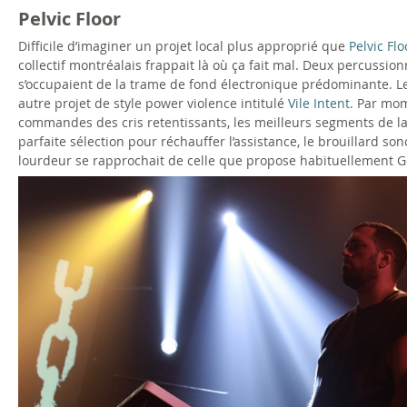
Pelvic Floor
Difficile d’imaginer un projet local plus approprié que
Pelvic Flo
collectif montréalais frappait là où ça fait mal. Deux percussi
s’occupaient de la trame de fond électronique prédominante. Le
autre projet de style power violence intitulé
Vile Intent
. Par mom
commandes des cris retentissants, les meilleurs segments de la p
parfaite sélection pour réchauffer l’assistance, le brouillard sono
lourdeur se rapprochait de celle que propose habituellement G
g
o
d
f
l
e