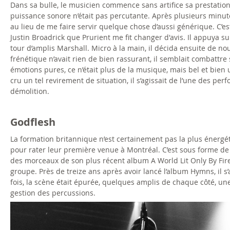
u
Dans sa bulle, le musicien commence sans artifice sa prestation
puissance sonore n’était pas percutante. Après plusieurs minu
r
au lieu de me faire servir quelque chose d’aussi générique. C’est
Justin Broadrick que Prurient me fit changer d'avis. Il appuya
i
tour d’amplis Marshall. Micro à la main, il décida ensuite de no
frénétique n’avait rien de bien rassurant, il semblait combattr
e
émotions pures, ce n’était plus de la musique, mais bel et bien
cru un tel revirement de situation, il s’agissait de l’une des per
n
démolition.
t
Godflesh
0
La formation britannique n’est certainement pas la plus énergét
9
pour rater leur première venue à Montréal. C’est sous forme d
des morceaux de son plus récent album A World Lit Only By Fire.
.
groupe. Près de treize ans après avoir lancé l’album Hymns, il s
fois, la scène était épurée, quelques amplis de chaque côté, u
j
gestion des percussions.
g
p