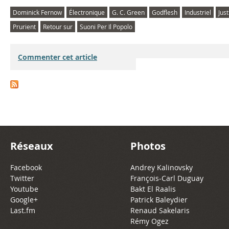
Dominick Fernow
Électronique
G. C. Green
Godflesh
Industriel
Jus
Prurient
Retour sur
Suoni Per Il Popolo
Commenter cet article
Réseaux
Photos
Facebook
Andrey Kalinovsky
Twitter
François-Carl Duguay
Youtube
Bakt El Raalis
Google+
Patrick Baleydier
Last.fm
Renaud Sakelaris
Rémy Ogez