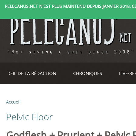
PELECANUS.NET N'EST PLUS MAINTENU DEPUIS JANVIER 2018, CE 
ŒIL DE LA RÉDACTION
CHRONIQUES
LIVE-R
Accueil
V
Pelvic Floor
o
u
Godflesh + Prurient + Pelvic