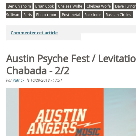
Ben Chisholm
Brian Cook
Chelsea Wolfe
Chelsea Wolfe
Dave Turncr
Sullivan
Paris
Photo-report
Post-metal
Rock indie
Russian Circles
Commenter cet article
Austin Psyche Fest / Levitat
Chabada - 2/2
Par
Patrick
le
10/20/2013 - 17:51