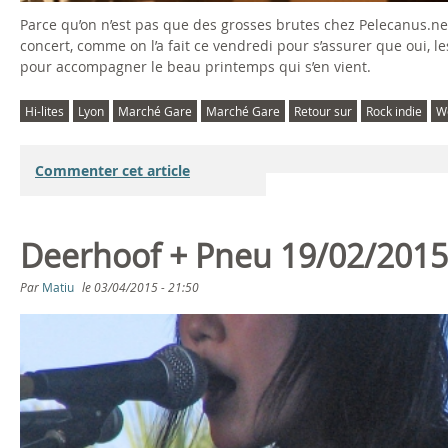
y
Parce qu’on n’est pas que des grosses brutes chez Pelecanus.ne
concert, comme on l’a fait ce vendredi pour s’assurer que oui, 
O
pour accompagner le beau printemps qui s’en vient.
f
Hi-lites
Lyon
Marché Gare
Marché Gare
Retour sur
Rock indie
W
H
Commenter cet article
o
p
Deerhoof + Pneu 19/02/2015 
e
Par
Matiu
le
03/04/2015 - 21:50
A
n
d
r