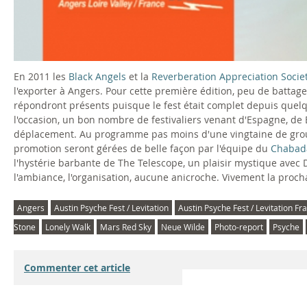
En 2011 les
Black Angels
et la
Reverberation Appreciation Socie
l'exporter à Angers. Pour cette première édition, peu de battage
répondront présents puisque le fest était complet depuis quel
l'occasion, un bon nombre de festivaliers venant d'Espagne, de B
déplacement. Au programme pas moins d'une vingtaine de groupes
promotion seront gérées de belle façon par l'équipe du
Chabad
l'hystérie barbante de The Telescope, un plaisir mystique avec D
l'ambiance, l'organisation, aucune anicroche. Vivement la proch
Angers
Austin Psyche Fest / Levitation
Austin Psyche Fest / Levitation F
Stone
Lonely Walk
Mars Red Sky
Neue Wilde
Photo-report
Psyche
Commenter cet article