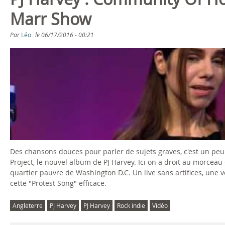
s
Marr Show
ê
Par
Léo
le
06/17/2016 - 00:21
t
P
e
J
s
H
i
a
c
r
Des chansons douces pour parler de sujets graves, c'est un pe
i
v
Project, le nouvel album de PJ Harvey. Ici on a droit au morceau
quartier pauvre de Washington D.C. Un live sans artifices, une v
e
cette "Protest Song" efficace.
y
Angleterre
PJ Harvey
PJ Harvey
Rock indie
Vidéo