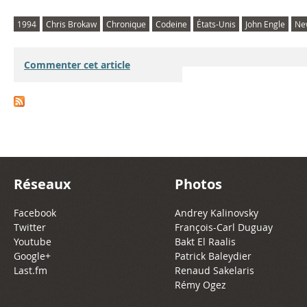
1994
Chris Brokaw
Chronique
Codeine
États-Unis
John Engle
Ne
Commenter cet article
Réseaux
Photos
Facebook
Andrey Kalinovsky
Twitter
François-Carl Duguay
Youtube
Bakt El Raalis
Google+
Patrick Baleydier
Last.fm
Renaud Sakelaris
Rémy Ogez