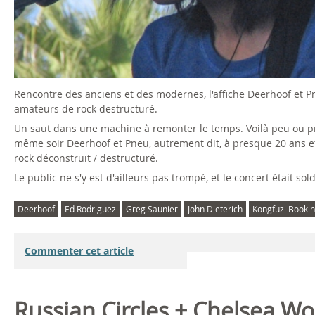
e
w
M
Rencontre des anciens et des modernes, l'affiche Deerhoof et 
a
amateurs de rock destructuré.
Un saut dans une machine à remonter le temps. Voilà peu ou pr
r
même soir Deerhoof et Pneu, autrement dit, à presque 20 ans et 
rock déconstruit / destructuré.
r
Le public ne s'y est d'ailleurs pas trompé, et le concert était so
S
Deerhoof
Ed Rodriguez
Greg Saunier
John Dieterich
Kongfuzi Booki
h
Commenter cet article
o
w
Russian Circles + Chelsea W