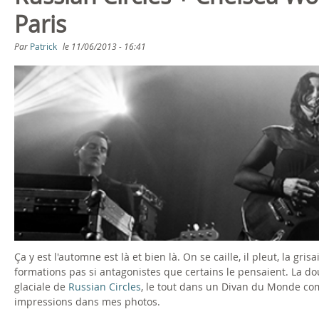
2
Paris
0
Par
Patrick
le
11/06/2013 - 16:41
1
6
Ça y est l'automne est là et bien là. On se caille, il pleut, la gri
formations pas si antagonistes que certains le pensaient. La d
glaciale de
Russian Circles
, le tout dans un Divan du Monde com
impressions dans mes photos.