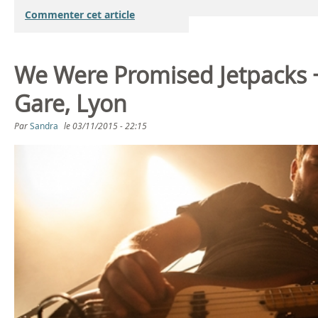
T
Commenter cet article
h
e
We Were Promised Jetpacks +
C
Gare, Lyon
o
Par
Sandra
le
03/11/2015 - 22:15
m
m
u
n
i
t