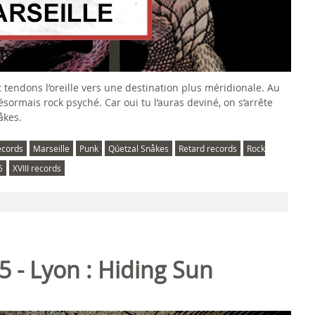
 tendons l’oreille vers une destination plus méridionale. Au
sormais rock psyché. Car oui tu l’auras deviné, on s’arrête
åkes.
ecords
Marseille
Punk
Qúetzal Snåkes
Retard records
Rock
5
XVIII records
5 - Lyon : Hiding Sun