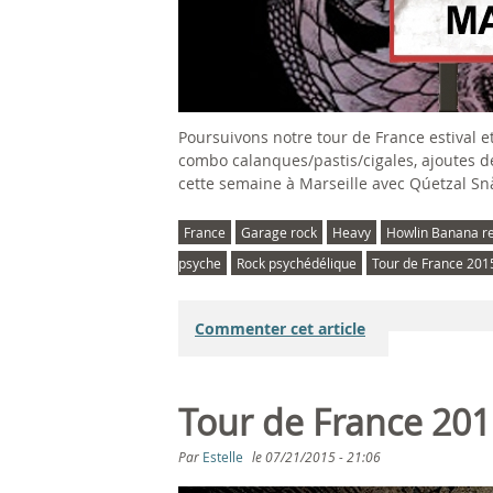
Poursuivons notre tour de France estival et
combo calanques/pastis/cigales, ajoutes dé
cette semaine à Marseille avec Qúetzal Sn
France
Garage rock
Heavy
Howlin Banana r
psyche
Rock psychédélique
Tour de France 201
Commenter cet article
Tour de France 201
Par
Estelle
le
07/21/2015 - 21:06