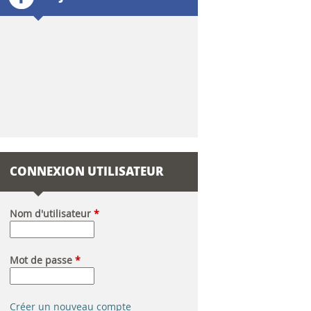
l
a
i
r
e
d
CONNEXION UTILISATEUR
e
r
Nom d'utilisateur
*
e
Mot de passe
*
c
h
Créer un nouveau compte