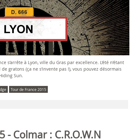
e s’arrête à Lyon, ville du Gras par excellence. L’été n’étant
 de gratons (ça ne s’invente pas !), vous pouvez désormais
Hiding Sun.
udge
Tour de France 2015
5 - Colmar : C.R.O.W.N