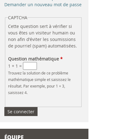
e
Demander un nouveau mot de passe
r
CAPTCHA
Cette question sert à vérifier si
c
vous êtes un visiteur humain ou
non afin d'éviter les soumissions
h
de pourriel (spam) automatisées.
e
Question mathématique
*
1 + 1 =
Trouvez la solution de ce problème
mathématique simple et saisissez le
résultat. Par exemple, pour 1 + 3,
saisissez 4.
ÉQUIPE