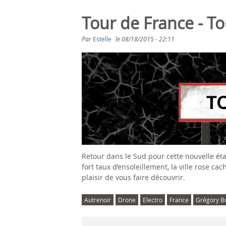
Tour de France - To
Par
Estelle
le
08/18/2015 - 22:11
Retour dans le Sud pour cette nouvelle ét
fort taux d’ensoleillement, la ville rose c
plaisir de vous faire découvrir.
Autrenoir
Drone
Electro
France
Grégory Bu