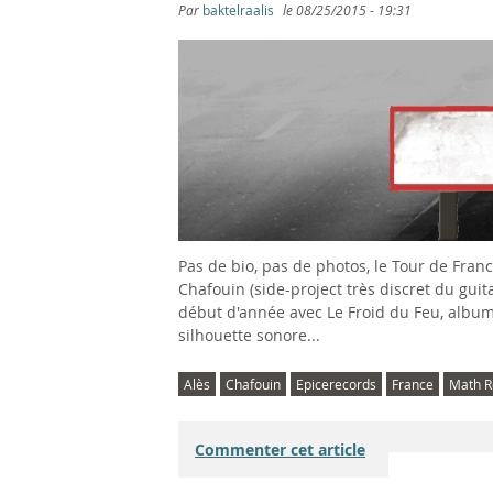
s
Par
baktelraalis
le
08/25/2015 - 19:31
ê
t
e
s
i
Pas de bio, pas de photos, le Tour de Fra
c
Chafouin (side-project très discret du gui
début d'année avec Le Froid du Feu, album à
i
silhouette sonore...
Alès
Chafouin
Epicerecords
France
Math R
Commenter cet article