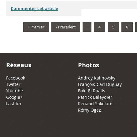
Commenter cet article
« Premier
‹ Précédent
…
4
5
6
Réseaux
Photos
Facebook
Andrey Kalinovsky
Twitter
François-Carl Duguay
Youtube
Bakt El Raalis
Google+
Patrick Baleydier
Last.fm
Renaud Sakelaris
Rémy Ogez