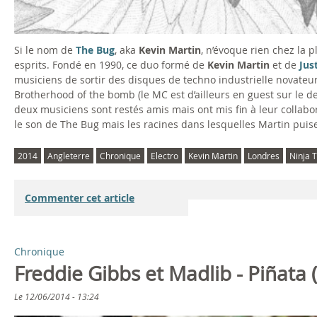
Si le nom de
The Bug
, aka
Kevin Martin
, n’évoque rien chez la p
esprits. Fondé en 1990, ce duo formé de
Kevin Martin
et de
Jus
musiciens de sortir des disques de techno industrielle novateur
Brotherhood of the bomb (le MC est d’ailleurs en guest sur le d
deux musiciens sont restés amis mais ont mis fin à leur collabor
le son de The Bug mais les racines dans lesquelles Martin puis
2014
Angleterre
Chronique
Electro
Kevin Martin
Londres
Ninja 
Commenter cet article
Chronique
Freddie Gibbs et Madlib - Piñata 
Le
12/06/2014 - 13:24