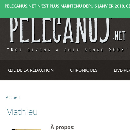
PELECANUS.NET N'EST PLUS MAINTENU DEPUIS JANVIER 2018, CE 
ŒIL DE LA RÉDACTION
CHRONIQUES
LIVE-R
Accueil
V
Mathieu
o
u
À propos: