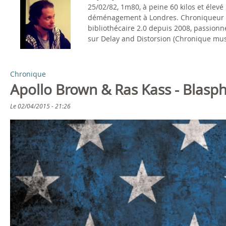
25/02/82, 1m80, à peine 60 kilos et élev
s
déménagement à Londres. Chroniqueur rock
bibliothécaire 2.0 depuis 2008, passionné
ê
sur Delay and Distorsion (Chronique mus
t
P
e
Chronique
a
Apollo Brown & Ras Kass - Blasp
s
g
Le
02/04/2015 - 21:26
i
e
c
s
i