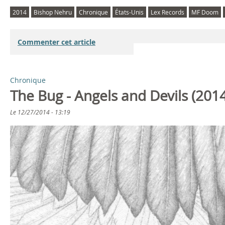
2014
Bishop Nehru
Chronique
États-Unis
Lex Records
MF Doom
Commenter cet article
Chronique
The Bug - Angels and Devils (201
Le
12/27/2014 - 13:19