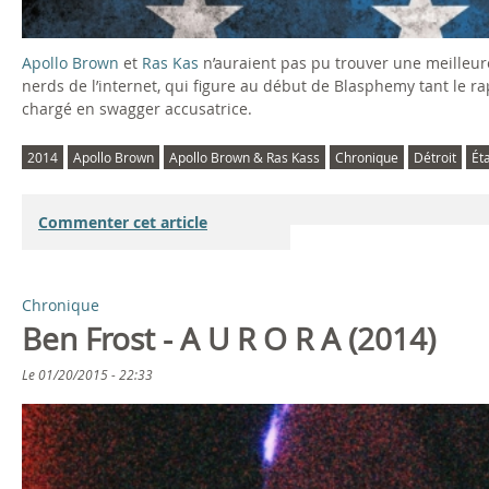
Apollo Brown
et
Ras Kas
n’auraient pas pu trouver une meilleure
nerds de l’internet, qui figure au début de Blasphemy tant le r
chargé en swagger accusatrice.
2014
Apollo Brown
Apollo Brown & Ras Kass
Chronique
Détroit
Ét
Commenter cet article
Chronique
Ben Frost - A U R O R A (2014)
Le
01/20/2015 - 22:33