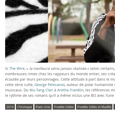
Si
The Wire
, «
la meilleure série jamais réalisée
» selon certain
nombreuses rimes chez les rappeurs du monde entier, ses créat
écoutée par leurs personnages. Cette attitude à part dans le mon
cette série culte,
George Pelecanos
, auteur de polar humaniste 
musicaux. Du
Wu-Tang Clan
à
Aretha Franklin
, les références 
le rythme de ses romans qu’il a même inclus une BO avec l’une 
2014
Chronique
États-Unis
Freddie Gibbs
Freddie Gibbs et Madlib