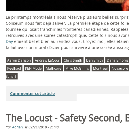
Le printemps montréalais nous réserve plusieurs belles surpris
Coliseum nous fait déjà saliver. La première étape de cette fo
tournée qui osait franchir les frontières canadiennes. Rappelez
retrouvés avec une soirée catastrophique. Cette fois nous avo
Day
étaient bel et bien au rendez-vous. Croyez-moi, elles étaien
fallait avoir un moral d'acier pour survivre à une soirée aussi a
Aaron Dallison
Andrew LaCour
Chris Smith
Dan Smith
Dana Embros
Keelhaul
KEN Mode
Mathcore
Mike McGinnis
Montréal
Noisecore
Scharf
Commenter cet article
The Locust - Safety Second, 
Par
Adrien
le
09/21/2010 - 21:40