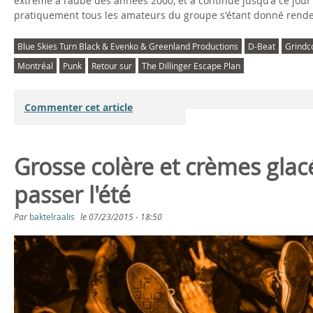
extrême à l'aube des années 2000, et a continué jusqu'à ce jour 
pratiquement tous les amateurs du groupe s'étant donné rende
Blue Skies Turn Black & Evenko & Greenland Productions
D-Beat
Grindc
Montréal
Punk
Retour sur
The Dillinger Escape Plan
Commenter cet article
Grosse colère et crèmes glac
passer l'été
Par
baktelraalis
le
07/23/2015 - 18:50