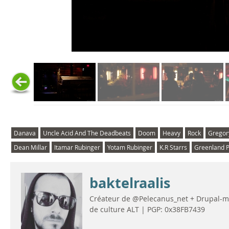
Danava
Uncle Acid And The Deadbeats
Doom
Heavy
Rock
Gregor
Dean Millar
Itamar Rubinger
Yotam Rubinger
K.R Starrs
Greenland P
baktelraalis
Créateur de @Pelecanus_net + Drupal-man
de culture ALT | PGP: 0x38FB7439