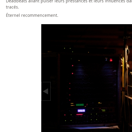
Deadbeats allant puiser leurs prestances et leurs influences da
tracés.
Éternel recommencement.