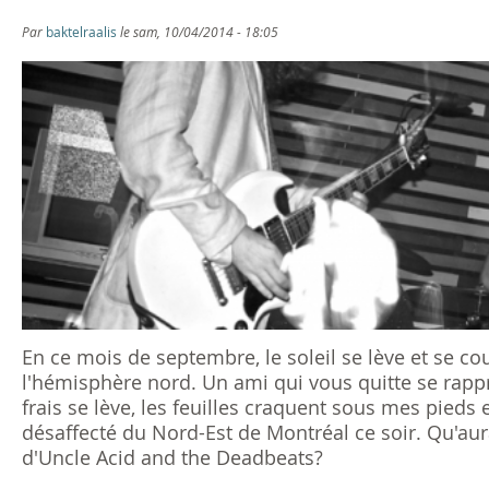
s
Par
baktelraalis
le sam, 10/04/2014 - 18:05
ê
t
e
s
i
c
i
En ce mois de septembre, le soleil se lève et se cou
l'hémisphère nord. Un ami qui vous quitte se rap
frais se lève, les feuilles craquent sous mes pieds
désaffecté du Nord-Est de Montréal ce soir. Qu'au
d'Uncle Acid and the Deadbeats?