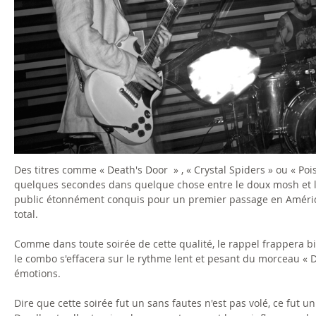
0
2
.
j
p
g
Des titres comme « Death's Door » , « Crystal Spiders » ou « Poi
quelques secondes dans quelque chose entre le doux mosh et le
public étonnément conquis pour un premier passage en Améri
total.
Comme dans toute soirée de cette qualité, le rappel frappera bien
le combo s'effacera sur le rythme lent et pesant du morceau « 
émotions.
Dire que cette soirée fut un sans fautes n'est pas volé, ce f