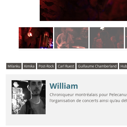
Milanku
Kimika
Post-Rock
Carl Ruest
Guillaume Chamberland
Hub
William
Chroniqueur montréalais pour Pelecanus 
l'organisation de concerts ainsi qu'au d