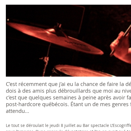
s
ê
t
e
s
i
c
C’est récemment que j’ai eu la chance de faire la
dois à des amis plus débrouillards que moi au niv
i
c’est que quelques semaines à peine après avoir fait
post-hardcore québécois. Étant un de mes genres f
attendu...
Le tout se déroulait le jeudi 8 juillet au Bar spectacle L’Escogrif