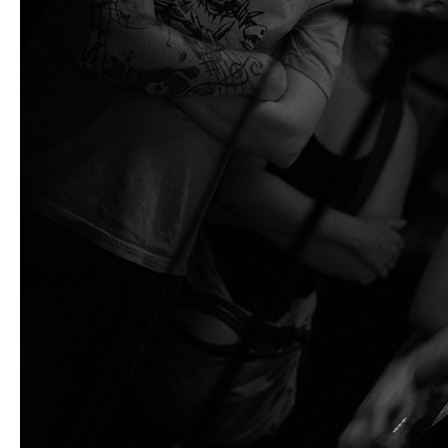
l
a
n
k
u
-
g
u
i
t