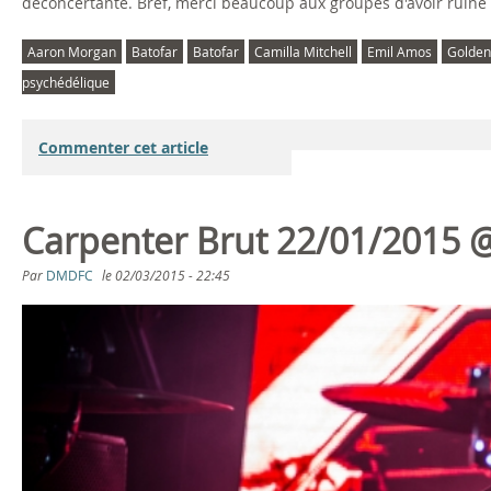
déconcertante. Bref, merci beaucoup aux groupes d'avoir ruiné l
Aaron Morgan
Batofar
Batofar
Camilla Mitchell
Emil Amos
Golden
psychédélique
Commenter cet article
Carpenter Brut 22/01/2015 @
Par
DMDFC
le
02/03/2015 - 22:45