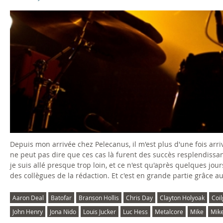
Depuis mon arrivée chez Pelecanus, il m'est plus d'une fois arri
ne peut pas dire que ces cas là furent des succès resplendissan
je suis allé presque trop loin, et ce n'est qu'après quelques jour
des collègues de la rédaction. Et c'est en grande partie grâce a
Aaron Deal
Batofar
Branson Hollis
Chris Day
Clayton Holyoak
Coi
John Henry
Jona Nido
Louis Jucker
Luc Hess
Metalcore
Mike
Mik