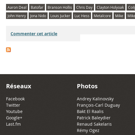
Aaron Deal
Batofar
Branson Hollis
Chris Day
Clayton Holyoak
Coi
John Henry
Jona Nido
Louis Jucker
Luc Hess
Metalcore
Mike
Mik
Commenter cet article
Réseaux
Photos
Facebook
Andrey Kalinovsky
Twitter
François-Carl Duguay
Youtube
Bakt El Raalis
Google+
Patrick Baleydier
Last.fm
Renaud Sakelaris
Rémy Ogez