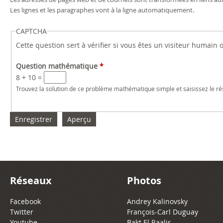
6
6
6
6
6
6
6
6
6
6
6
6
6
6
6
6
6
6
6
6
6
Les lignes et les paragraphes vont à la ligne automatiquement.
CAPTCHA
Cette question sert à vérifier si vous êtes un visiteur humain
Question mathématique
*
8 + 10 =
Trouvez la solution de ce problème mathématique simple et saisissez le résu
Réseaux
Photos
Facebook
Andrey Kalinovsky
Twitter
François-Carl Duguay
Youtube
Bakt El Raalis