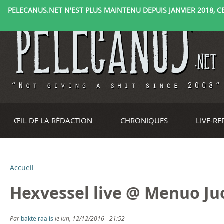
PELECANUS.NET N'EST PLUS MAINTENU DEPUIS JANVIER 2018, CE 
ŒIL DE LA RÉDACTION
CHRONIQUES
LIVE-R
Accueil
V
Hexvessel live @ Menuo Juo
o
u
Par
baktelraalis
le lun, 12/12/2016 - 21:52