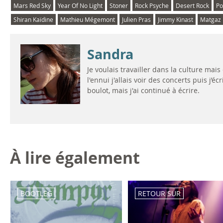
Mars Red Sky
Year Of No Light
Stoner
Rock Psyche
Desert Rock
Po
Shiran Kaïdine
Mathieu Mégemont
Julien Pras
Jimmy Kinast
Matgaz
Sandra
Je voulais travailler dans la culture mai
l'ennui j'allais voir des concerts puis j’écr
boulot, mais j'ai continué à écrire.
À lire également
BOOTLEG
RETOUR SUR