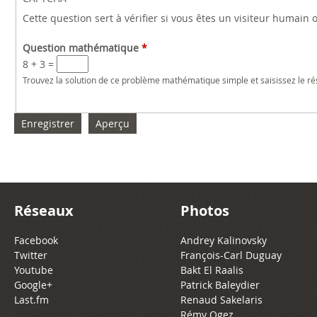
Cette question sert à vérifier si vous êtes un visiteur humain
Question mathématique
*
8 + 3 =
Trouvez la solution de ce problème mathématique simple et saisissez le résu
Réseaux
Photos
Facebook
Andrey Kalinovsky
Twitter
François-Carl Duguay
Youtube
Bakt El Raalis
Google+
Patrick Baleydier
Last.fm
Renaud Sakelaris
Rémy Ogez