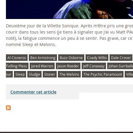
Deuxième jour de la Villette Sonique. Après m'être pris une gros
courir dans tous les sens (je tiens à signaler que j'ai vu Matt 
noté), la fatigue commence un peu à se sentir. Pas grave, car c
nommé Sleep et Melvins.
Al Cisneros
Ben Armstrong
Buzz Osborne
Coady Willis
Dale Crover
Tvilling Pless
Jared Warren
Jason Roeder
Jeff Conaway
Johan Surrball
sur
Sleep
Sludge
Stoner
The Melvins
The Psychic Paramount
Vill
Commenter cet article