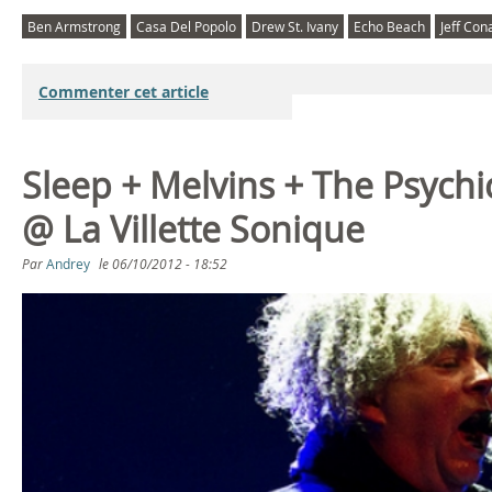
Ben Armstrong
Casa Del Popolo
Drew St. Ivany
Echo Beach
Jeff Co
Commenter cet article
Sleep + Melvins + The Psych
@ La Villette Sonique
Par
Andrey
le
06/10/2012 - 18:52