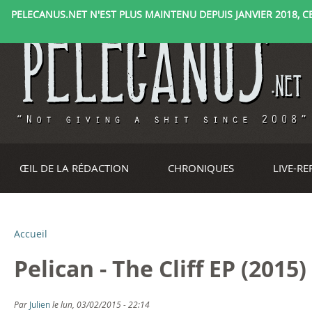
PELECANUS.NET N'EST PLUS MAINTENU DEPUIS JANVIER 2018, CE 
ŒIL DE LA RÉDACTION
CHRONIQUES
LIVE-R
Accueil
V
Pelican - The Cliff EP (2015)
o
u
Par
Julien
le lun, 03/02/2015 - 22:14