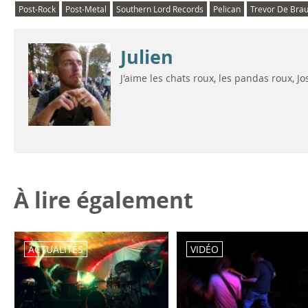
Post-Rock
Post-Metal
Southern Lord Records
Pelican
Trevor De Bra
Julien
J'aime les chats roux, les pandas roux, 
À lire également
ACTUALITÉS
VIDÉO