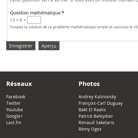
Question mathématique
*
13 + 6 =
Trouvez la solution de ce problème mathématique simple et saisissez le résu
Réseaux
Photos
Facebook
Andrey Kalinovsky
Twitter
François-Carl Duguay
Youtube
Bakt El Raalis
Google+
Patrick Baleydier
Last.fm
Renaud Sakelaris
Rémy Ogez