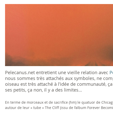
s
ê
t
e
s
i
c
Pelecanus.net entretient une vieille relation avec
P
nous sommes très attachés aux symboles, ne compt
i
oiseau est très attaché à l’idée de communauté, ça
ses petits, ça non, il y a des limites…
En terme de morceaux et de sacrifice (hm) le quatuor de Chicago
autour de leur « tube » The Cliff (issu de l’album Forever Becomin