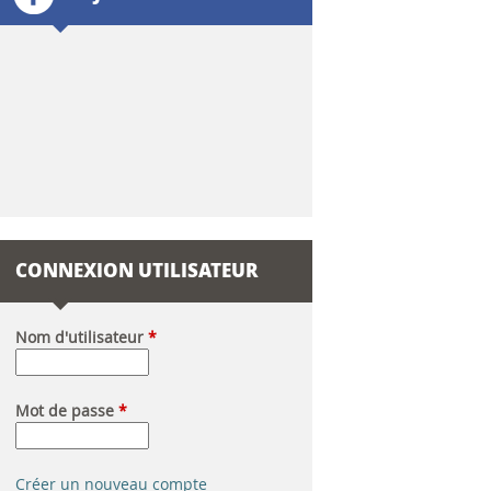
l
a
i
r
e
d
CONNEXION UTILISATEUR
e
r
Nom d'utilisateur
*
e
Mot de passe
*
c
h
Créer un nouveau compte