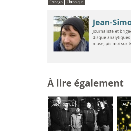
Chicago
Chronique
Jean-Sim
Journaliste et briga
disque analytiques 
muse, pis moi sur t
À lire également
ENTREVUE
ACT