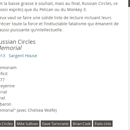
t la basse grasse à souhait, mais au final, Russian Circles, ce
choisi exprès) que du Pelican ou du Monkey 3.
x vaut se faire une solide liste de lecture incluant leurs
cier toute la force et l’inéluctable fatalisme qui émanent de
ussi puissante qu’intellectuelle.
ussian Circles
emorial
013
Sargent House
emoriam
ficit
77
heyenne
rial
hel
baron
morial" (avec Chelsea Wolfe)
 Circles
Mike Sullivan
Dave Turncrantz
Brian Cook
États-Unis