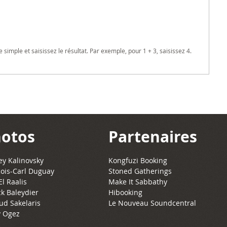
imple et saisissez le résultat. Par exemple, pour 1 + 3, saisissez 4.
otos
Partenaires
y Kalinovsky
Kongfuzi Booking
ois-Carl Duguay
Stoned Gatherings
El Raalis
Make It Sabbathy
ck Baleydier
Hibooking
ud Sakelaris
Le Nouveau Soundcentral
 Ogez