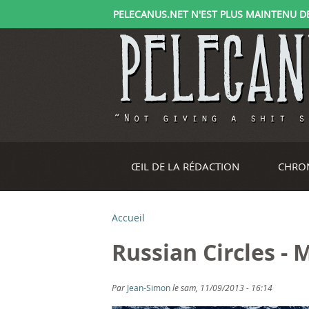
PELECANUS.NET N'EST PLUS MAINTENU DEPU
ŒIL DE LA RÉDACTION
CHRO
Accueil
V
Russian Circles - 
o
u
Par
Jean-Simon
le sam, 11/09/2013 - 16:14