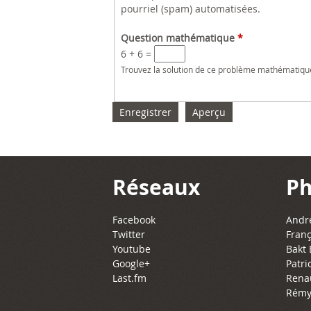
pourriel (spam) automatisées.
Question mathématique
*
6 + 6 =
Trouvez la solution de ce problème mathématique s
Réseaux
Ph
Facebook
Andre
Twitter
Franç
Youtube
Bakt 
Google+
Patri
Last.fm
Rena
Rémy