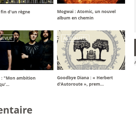
Mogwai : Atomic, un nouvel
la fin d'un règne
album en chemin
REVUE
ACTUALITÉS
Goodbye Diana : « Herbert
n : "Mon ambition
d'Autoroute », prem...
qu'...
ntaire