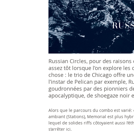
s
ê
t
e
s
Russian Circles, pour des raisons 
i
assez tôt lorsque l’on explore le
c
chose : le trio de Chicago offre u
l’instar de Pelican par exemple, R
i
goudronnées par des pionniers de
apocalyptique, de shoegaze noir e
Alors que le parcours du combo est varié: o
ambiant (Stations), Memorial est plus hybr
lequel de solides riffs côtoyaient aussi l’é
s’arrêter ici.