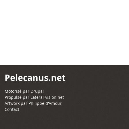
Pelecanus.net
Motorisé par
Drupal
Propulsé par
Lateral-vision.net
Artwork par Philippe d'Amour
Contact