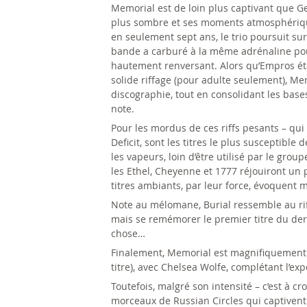
Memorial est de loin plus captivant que Ge
plus sombre et ses moments atmosphérique
en seulement sept ans, le trio poursuit su
bande a carburé à la même adrénaline pour
hautement renversant. Alors qu’Empros éta
solide riffage (pour adulte seulement), M
discographie, tout en consolidant les bases
note.
Pour les mordus de ces riffs pesants – qui 
Deficit, sont les titres le plus susceptibl
les vapeurs, loin d’être utilisé par le group
les Ethel, Cheyenne et 1777 réjouiront un
titres ambiants, par leur force, évoquent 
Note au mélomane, Burial ressemble au rif
mais se remémorer le premier titre du der
chose…
Finalement, Memorial est magnifiquement 
titre), avec Chelsea Wolfe, complétant l’e
Toutefois, malgré son intensité – c’est à croi
morceaux de Russian Circles qui captivent 