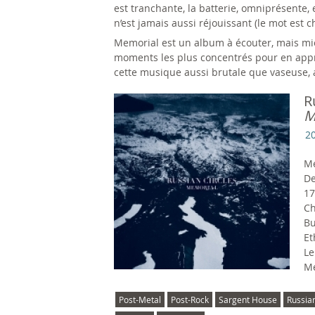
est tranchante, la batterie, omniprésente, e
n’est jamais aussi réjouissant (le mot est 
Memorial est un album à écouter, mais mieu
moments les plus concentrés pour en appré
cette musique aussi brutale que vaseuse, a
R
M
2
M
De
17
C
Bu
Et
Le
Me
Post-Metal
Post-Rock
Sargent House
Russian