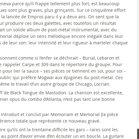
neva parce qu’il frappe tellement plus fort, est beaucoup
s sont plus graves, plus grinçants. Sur ce cinquième effort
r la lancée de Empros paru il y a deux ans. On sent que la
 produire ces deux galettes, avec toutefois un résultat
it un solide album de post-métal instrumental, avec du
emorial déploie un sens mélodique encore inégalé dans leur
 de leur son: leur intensité et leur rigueur à marteler chaque
sonnent comme si l’enfer se déchirait – Burial, Lebaron et
e de rappeler Carpe et 309 dans le répertoire du groupe. Pour
e pour lier la sauce – ses pièces se tiennent en soi, pour soi –
 public qui préfère Mogwai aux épigones du post-metal. Ces
même le travail d’un autre groupe de Chicago, Locrian.
f de Black Tongue de Mastodon. La chanson est excellente,
nier opus du combo d’Atlanta, n’est pas tant une bonne
introduit et conclut par Memoriam et Memorial (la pièce
xpérience totale que représente ce nouveau gravé.
re qu’ils ont la trentaine difficile les gars – rares sont les
au point d’avoir envie d’en écouter un en boucle. La guitare