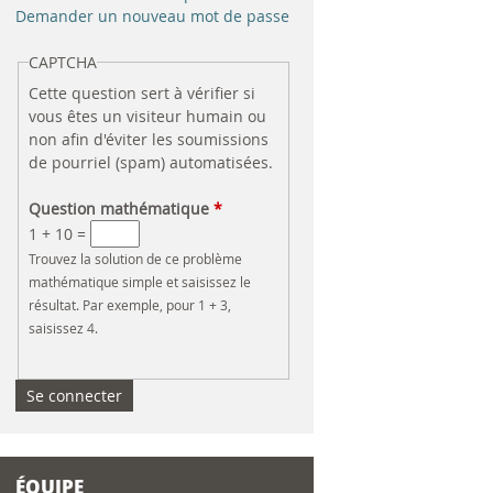
e
Demander un nouveau mot de passe
r
CAPTCHA
Cette question sert à vérifier si
c
vous êtes un visiteur humain ou
non afin d'éviter les soumissions
h
de pourriel (spam) automatisées.
e
Question mathématique
*
1 + 10 =
Trouvez la solution de ce problème
mathématique simple et saisissez le
résultat. Par exemple, pour 1 + 3,
saisissez 4.
ÉQUIPE