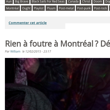
Aun
Big Brave
Black Sails For Red Seas
Canada
Christ
Doom
Do
Montréal
Ought
Playlist
Pluum
Post-metal
Post-punk
Post-rock
Commenter cet article
Rien à foutre à Montréal ? 
Par
William
le
12/02/2015 - 23:17