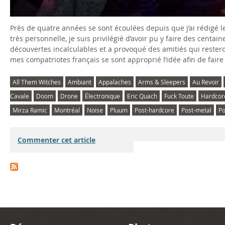
Près de quatre années se sont écoulées depuis que j’ai rédigé le
très personnelle, je suis privilégié d’avoir pu y faire des cen
découvertes incalculables et a provoqué des amitiés qui rester
mes compatriotes français se sont approprié l’idée afin de fair
All Them Witches
Ambiant
Appalaches
Arms & Sleepers
Au Revoir
Cavale
Doom
Drone
Électronique
Eric Quach
Fuck Toute
Hardcor
Mirza Ramic
Montréal
Noise
Pluum
Post-hardcore
Post-metal
Po
Commenter cet article