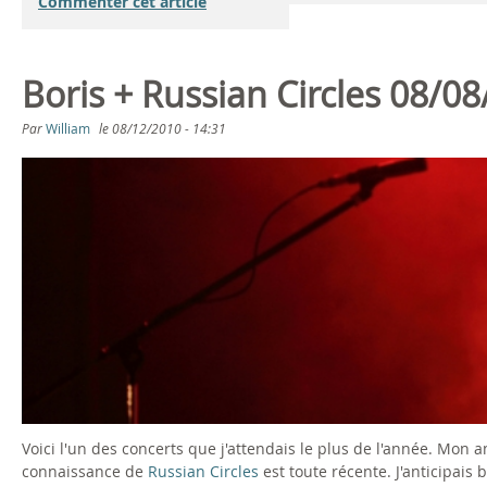
Commenter cet article
Boris + Russian Circles 08/0
Par
William
le
08/12/2010 - 14:31
Voici l'un des concerts que j'attendais le plus de l'année. Mon
connaissance de
Russian Circles
est toute récente. J'anticipai