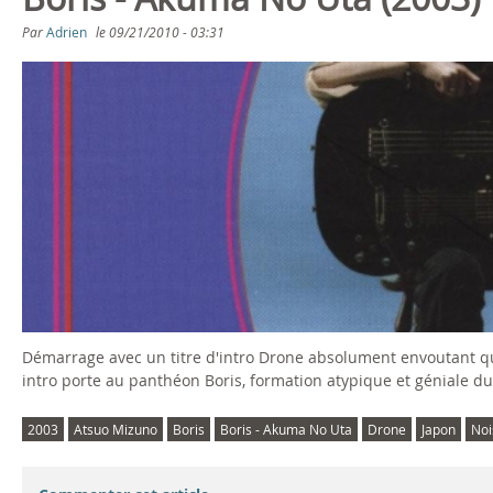
s
Par
Adrien
le
09/21/2010 - 03:31
ê
t
e
s
i
c
i
Démarrage avec un titre d'intro Drone absolument envoutant qui 
intro porte au panthéon Boris, formation atypique et géniale du
2003
Atsuo Mizuno
Boris
Boris - Akuma No Uta
Drone
Japon
Noi