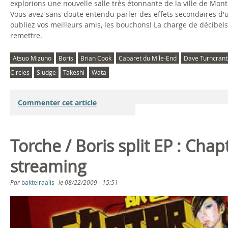
explorions une nouvelle salle très étonnante de la ville de Mon
Vous avez sans doute entendu parler des effets secondaires d'
oubliez vos meilleurs amis, les bouchons! La charge de décibels e
remettre.
Atsuo Mizuno
Boris
Brian Cook
Cabaret du Mile-End
Dave Turncrant
Circles
Sludge
Takeshi
Wata
Commenter cet article
Torche / Boris split EP : Cha
streaming
Par
baktelraalis
le
08/22/2009 - 15:51