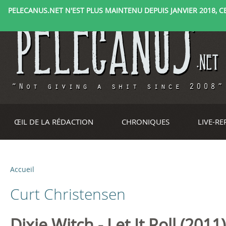
PELECANUS.NET N'EST PLUS MAINTENU DEPUIS JANVIER 2018, CE 
ŒIL DE LA RÉDACTION
CHRONIQUES
LIVE-R
Accueil
V
Curt Christensen
o
u
Dixie Witch - Let It Roll (2011)