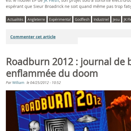
est le nouvel EP de
JK Flesh
, son projet solo à sonorité électro/d
espérant que Sieur Broadrick ne soit quand même pas trop fati
Actualités
Angleterre
Expérimental
Godflesh
Industriel
Jesu
JK F
Commenter cet article
Roadburn 2012 : journal de bo
enflammée du doom
Par
William
le
04/25/2012 - 10:52