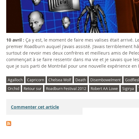
10 avril :
Ça y est, le moment de faire mes valises était arrivé. 
premier Roadburn auquel j'avais assisté. J'avais terriblement hât
surtout de revoir mes deux confrères et meilleurs amis de Pe
commençait à se faire ressentir dans ma vie et je savais que les 
que je suis parti de Montréal pour une nouvelle expérience en
Agalloch
Capricorn
Chelsea Wolf
Death
Disembowelment
Godfles
Orchid
Retour sur
Roadburn Festival 2012
Robert AA Lowe
Sigirya
Commenter cet article