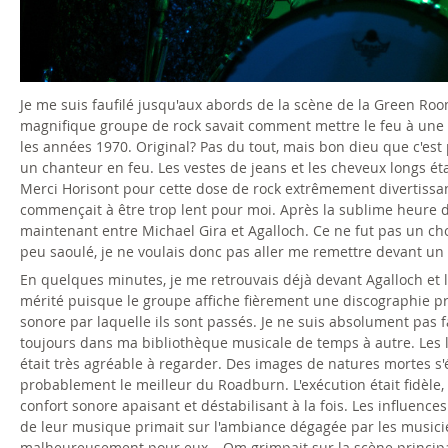
l
i
v
Je me suis faufilé jusqu'aux abords de la scène de la Green Ro
magnifique groupe de rock savait comment mettre le feu à une s
e
les années 1970. Original? Pas du tout, mais bon dieu que c'est 
un chanteur en feu. Les vestes de jeans et les cheveux longs ét
.
Merci Horisont pour cette dose de rock extrêmement divertissant
commençait à être trop lent pour moi. Après la sublime heure d
j
maintenant entre Michael Gira et Agalloch. Ce ne fut pas un cho
peu saoulé, je ne voulais donc pas aller me remettre devant un
p
En quelques minutes, je me retrouvais déjà devant Agalloch et leu
g
mérité puisque le groupe affiche fièrement une discographie pre
sonore par laquelle ils sont passés. Je ne suis absolument pas 
toujours dans ma bibliothèque musicale de temps à autre. Les l
était très agréable à regarder. Des images de natures mortes s'éd
probablement le meilleur du Roadburn. L'exécution était fidèle,
confort sonore apaisant et déstabilisant à la fois. Les influen
de leur musique primait sur l'ambiance dégagée par les musicien
malheureusement pour eux… Om grimpait sur la scène principale 