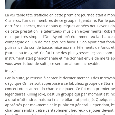
i
v
La véritable tête d'affiche en cette première journée était à m
Cisneros, l'un des membres de ce groupe légendaire. Par le pas
e
derrière Cisneros, mais depuis quelques années nous avons dro
de cette prestation, le talentueux musicien expérimental Robert 
.
musique très simple d’Om. Ayant précédemment eu la chance de le
compagnie de l'un de mes groupes favoris. Son ajout était fond
j
puissance du son de basse, mixé aux martèlements de Amos et d
j'aurais pu imaginé. Ce fut l'une des plus grosses leçons sonore
p
instrument était phénoménale et me donnait envie de me télépo
vous avertis tout de suite, ce sera un album incroyable.
g
image
Par la suite, je réussis à capter le dernier morceau des incroyab
déçu que Om se soit superposé à ce fabuleux groupe de Stoner/P
concert où ils auront la chance de jouer. Ce fut mon premier pet
légendaires Killing Joke, c'est un groupe qui par moment est i
à quoi m'attendre, mais au final le bilan fut partagé. Quelque
appréciés par moi-même et le public en général. Cependant, l'é
chanteur semblait être véritablement heureux de jouer devan