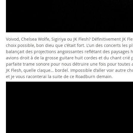
Voivod, Chelsea Wolfe, Sigiriya ou JK Flesh? Définitivement JK Fl
choix possible, bon dieu que c'était fort. L'un des concerts les p
balançait des projections angoissantes reflétant des paysages
avions droit à de la grosse guitare huit cordes et du chant crié p
parfaite trame sonore pour nous détruire une fois pour toutes ava
JK Flesh, quelle claque… bordel. Impossible d'aller voir autre c
et je vous raconterai la suite de ce Roadburn demain.