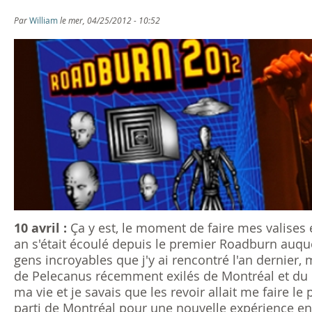
s
Par
William
le mer, 04/25/2012 - 10:52
ê
t
e
s
i
c
i
10 avril :
Ça y est, le moment de faire mes valises 
an s'était écoulé depuis le premier Roadburn auquel 
gens incroyables que j'y ai rencontré l'an dernier,
de Pelecanus récemment exilés de Montréal et du 
ma vie et je savais que les revoir allait me faire le
parti de Montréal pour une nouvelle expérience e