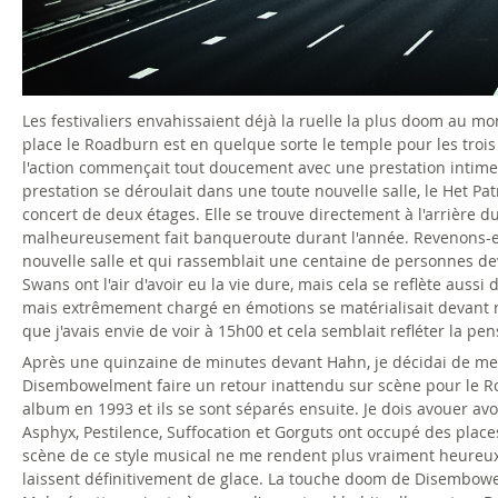
-
a
-
Les festivaliers envahissaient déjà la ruelle la plus doom au mo
t
place le Roadburn est en quelque sorte le temple pour les trois
l'action commençait tout doucement avec une prestation intime d
i
prestation se déroulait dans une toute nouvelle salle, le Het Pa
concert de deux étages. Elle se trouve directement à l'arrière du
l
malheureusement fait banqueroute durant l'année. Revenons-en 
nouvelle salle et qui rassemblait une centaine de personnes d
b
Swans ont l'air d'avoir eu la vie dure, mais cela se reflète aussi
mais extrêmement chargé en émotions se matérialisait devant n
u
que j'avais envie de voir à 15h00 et cela semblait refléter la pen
Après une quinzaine de minutes devant Hahn, je décidai de me d
r
Disembowelment faire un retour inattendu sur scène pour le Ro
album en 1993 et ils se sont séparés ensuite. Je dois avouer
g
Asphyx, Pestilence, Suffocation et Gorguts ont occupé des pla
scène de ce style musical ne me rendent plus vraiment heureux
.
laissent définitivement de glace. La touche doom de Disembowel