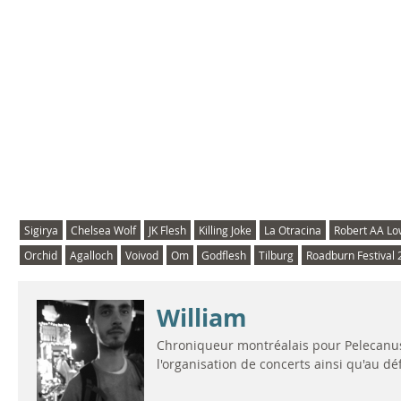
Sigirya
Chelsea Wolf
JK Flesh
Killing Joke
La Otracina
Robert AA L
Orchid
Agalloch
Voivod
Om
Godflesh
Tilburg
Roadburn Festival
William
Chroniqueur montréalais pour Pelecanus 
l'organisation de concerts ainsi qu'au d