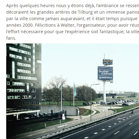
Après quelques heures nous y étions déjà, l'ambiance se ressen
décoraient les grandes artères de Tilburg et un immense panne
par la ville comme jamais auparavant, et il était temps puisque 
années 2000. Félicitions à Walter, l'organisateur, pour avoir r
l'effort nécessaire pour que l'expérience soit fantastique; la ville
fans.
a
r
r
i
v
e
e