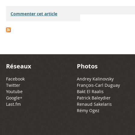
0
t
a
Commenter cet article
1
D
z
2
U
e
F
N
-
u
A
T
Réseaux
Photos
g
j
e
Facebook
Andrey Kalinovsky
i
a
m
Twitter
François-Carl Duguay
Youtube
Bakt El Raalis
t
m
p
Google+
Patrick Baleydier
Last.fm
Renaud Sakelaris
i
2
e
Rémy Ogez
v
0
l
e
0