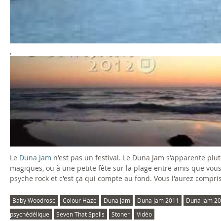
b
2
K
p
y
0
a
s
W
0
r
y
,
D
o
9
m
c
U
o
C
a
h
N
d
o
T
o
A
r
l
o
J
o
o
B
Le
Duna Jam
n'est pas un festival. Le Duna Jam s'apparente pl
A
s
u
u
magiques, ou à une petite fête sur la plage entre amis que vous 
psyche rock et c'est ça qui compte au fond. Vous l'aurez compr
M
e
r
r
Baby Woodrose
Colour Haze
Duna Jam
Duna Jam 2011
Duna Jam 2
2
a
H
n
psychédélique
Seven That Spells
Stoner
Vidéo