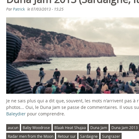
s
Par
Patrick
le
07/03/2013 - 15:25
ê
t
e
s
i
c
i
Je ne sais plus qui a dit que, souvent, les mots n'arrivent pas à
photos... Oui, le Duna Jam se passe de commentaires. Il vous suf
Baleydier
pour comprendre.
aucun
Baby Woodrose
Blaak Heat Shujaa
Duna Jam
Duna Jam 2013
Radar men from the Moon
Retour sur
Sardaigne
Sungrazer