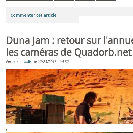
Commenter cet article
Duna Jam : retour sur l'annu
les caméras de Quadorb.net
Par
baktelraalis
le
02/25/2013 - 06:32
D
U
N
A
J
,