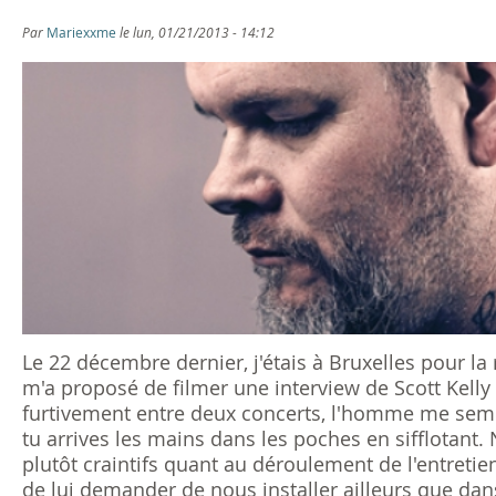
s
Par
Mariexxme
le lun, 01/21/2013 - 14:12
ê
t
e
s
i
c
i
Le 22 décembre dernier, j'étais à Bruxelles pour 
m'a proposé de filmer une interview de Scott Kelly p
furtivement entre deux concerts, l'homme me sembl
tu arrives les mains dans les poches en sifflotant
plutôt craintifs quant au déroulement de l'entret
de lui demander de nous installer ailleurs que dans