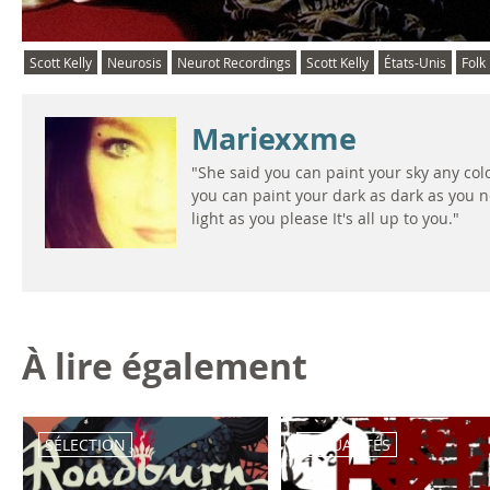
Scott Kelly
Neurosis
Neurot Recordings
Scott Kelly
États-Unis
Folk
Mariexxme
"She said you can paint your sky any colo
you can paint your dark as dark as you n
light as you please It's all up to you."
À lire également
SÉLECTION
ACTUALITÉS