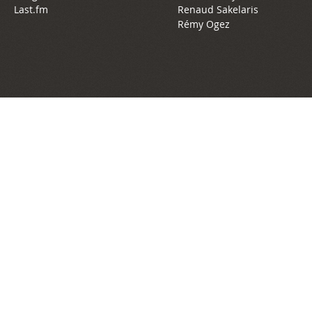
Last.fm
Renaud Sakelaris
Rémy Ogez