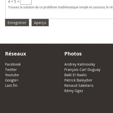
4 + 5 =
Trouvez la solution de ce problème mathématique simple et saisissez le résu
Réseaux
Photos
Facebook
Andrey Kalinovsky
Twitter
François-Carl Duguay
Youtube
Bakt El Raalis
Google+
Patrick Baleydier
Last.fm
Renaud Sakelaris
Rémy Ogez