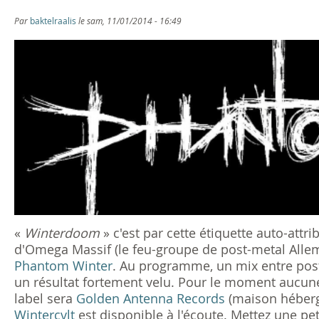
s
Par
baktelraalis
le sam, 11/01/2014 - 16:49
ê
t
e
s
i
c
i
«
Winterdoom
» c'est par cette étiquette auto-att
d'Omega Massif (le feu-groupe de post-metal Allem
Phantom Winter
. Au programme, un mix entre post
un résultat fortement velu. Pour le moment aucune
label sera
Golden Antenna Records
(maison héberg
Wintercvlt
est disponible à l'écoute. Mettez une pet