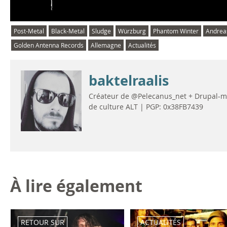
Post-Metal
Black-Metal
Sludge
Würzburg
Phantom Winter
Andreas
Golden Antenna Records
Allemagne
Actualités
baktelraalis
Créateur de @Pelecanus_net + Drupal-man
de culture ALT | PGP: 0x38FB7439
À lire également
RETOUR SUR
ACTUALITÉS