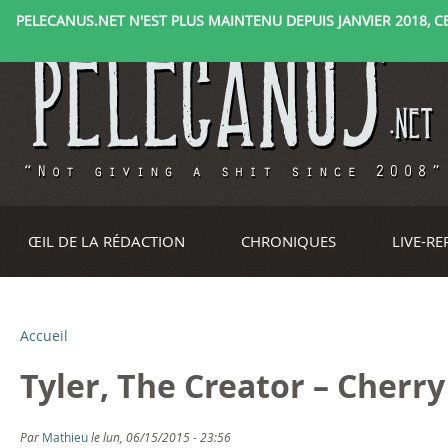
PELECANUS.NET N'EST PLUS MAINTENU DEPUIS JANVIER 2018, CE 
ŒIL DE LA RÉDACTION
CHRONIQUES
LIVE-R
Accueil
V
Tyler, The Creator – Cherr
o
u
Par
Mathieu
le lun, 06/15/2015 - 23:56