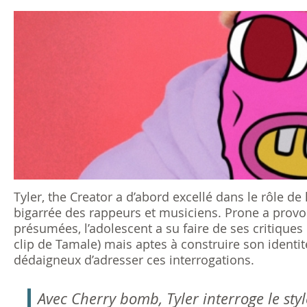
s
ê
t
e
s
i
c
Tyler, the Creator a d’abord excellé dans le rôle d
bigarrée des rappeurs et musiciens. Prone a pro
i
présumées, l’adolescent a su faire de ses critique
clip de Tamale) mais aptes à construire son identit
dédaigneux d’adresser ces interrogations.
Avec Cherry bomb, Tyler interroge le styl