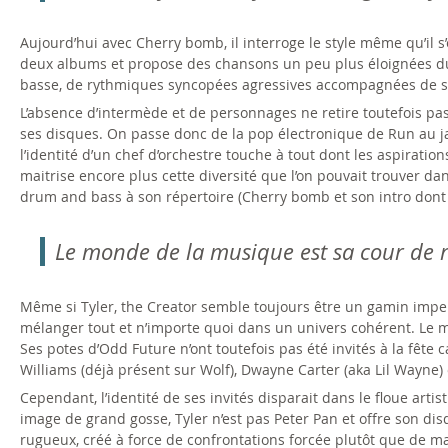
Aujourd’hui avec Cherry bomb, il interroge le style même qu’il s
deux albums et propose des chansons un peu plus éloignées du
basse, de rythmiques syncopées agressives accompagnées de ses
L’absence d’intermède et de personnages ne retire toutefois pa
ses disques. On passe donc de la pop électronique de Run au ja
l’identité d’un chef d’orchestre touche à tout dont les aspiratio
maitrise encore plus cette diversité que l’on pouvait trouver 
drum and bass à son répertoire (Cherry bomb et son intro dont l
Le monde de la musique est sa cour de réc
Même si Tyler, the Creator semble toujours être un gamin imper
mélanger tout et n’importe quoi dans un univers cohérent. Le mo
Ses potes d’Odd Future n’ont toutefois pas été invités à la fête c
Williams (déjà présent sur Wolf), Dwayne Carter (aka Lil Wayne
Cependant, l’identité de ses invités disparait dans le floue art
image de grand gosse, Tyler n’est pas Peter Pan et offre son dis
rugueux, créé à force de confrontations forcée plutôt que de m