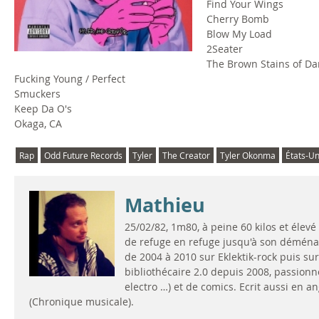
Find Your Wings
Cherry Bomb
Blow My Load
2Seater
The Brown Stains of Dar
Fucking Young / Perfect
Smuckers
Keep Da O's
Okaga, CA
Rap
Odd Future Records
Tyler
The Creator
Tyler Okonma
États-Un
Mathieu
25/02/82, 1m80, à peine 60 kilos et élev
de refuge en refuge jusqu'à son démén
de 2004 à 2010 sur Eklektik-rock puis sur 
bibliothécaire 2.0 depuis 2008, passionn
electro …) et de comics. Ecrit aussi en a
(Chronique musicale).