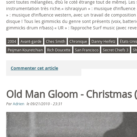
sont toutes mélangées, d’où le coté étrange tout de même). Les
instrumentation très riche.« ishraqiyun » : musique d’influence
» : musique d’influence western, avec un travail de compositio
disque ! Tous les gimmicks du genre sont présents (voix, batterie
gimmicks drum n’bass) « UR » : l’approche Surf music (avec reve
2004
Avant-garde
Ches Smith
Chronique
Danny Heifetz
États-Uni
Peijman Kouretchian
Rich Doucette
San Francisco
Secret Chiefs 3
Sh
Commenter cet article
Old Man Gloom - Christmas 
Par
Adrien
le
09/21/2010 - 23:31