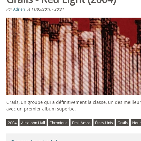
s
Par
Adrien
le
11/05/2010 - 20:31
ê
t
e
s
i
c
i
Grails, un groupe qui a définitivement la classe, un des meille
avec un premier album superbe.
2004
Alex John Hall
Chronique
Emil Amos
États-Unis
Grails
Neur