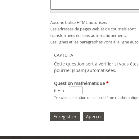
n
n
n
n
n
n
n
n
n
n
n
n
n
n
n
n
n
n
n
n
n
s
s
s
s
s
s
s
s
s
s
s
s
s
s
s
s
s
s
s
s
s
Aucune balise HTML autorisée.
Les adresses de pages web et de courriels sont
transformées en liens automatiquement.
Les lignes et les paragraphes vont à la ligne a
CAPTCHA
Cette question sert à vérifier si vous êt
pourriel (spam) automatisées.
Question mathématique
*
6 + 5 =
Trouvez la solution de ce problème mathématique s