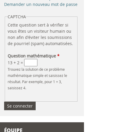
e
Demander un nouveau mot de passe
r
CAPTCHA
Cette question sert à vérifier si
c
vous êtes un visiteur humain ou
non afin d'éviter les soumissions
h
de pourriel (spam) automatisées.
e
Question mathématique
*
13 + 2 =
Trouvez la solution de ce problème
mathématique simple et saisissez le
résultat. Par exemple, pour 1 + 3,
saisissez 4.
ÉQUIPE