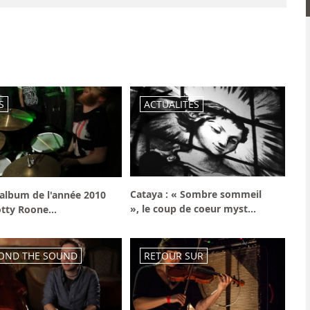
S
ACTUALITÉS
Cataya : « Sombre sommeil
 album de l'année 2010
», le coup de coeur myst...
tty Roone...
OND THE SOUND
RETOUR SUR