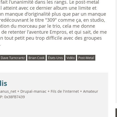
fait l'unanimité dans les rangs. Le post-metal
l atteint avec ce dernier album une limite et
 un manque d'originalité plus que par un manque
 redécouvrant le titre "309" comme ça, en studio,
ulation du morceau par le trio, cela me donne
retenter l'aventure Empros, et qui sait, de me
 tout petit peu trop difficile avec des groupes
.
Dave Turncrantz
Brian Cook
États-Unis
Vidéo
Post-Metal
lis
anus_net + Drupal-maniac + Fils de l'internet + Amateur
GP: 0x38FB7439