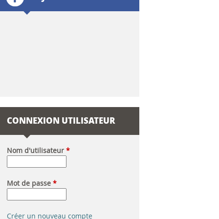
l
a
i
r
e
d
CONNEXION UTILISATEUR
e
r
Nom d'utilisateur
*
e
Mot de passe
*
c
h
Créer un nouveau compte