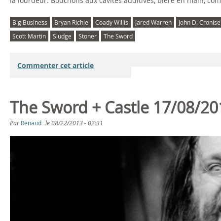
la lourdeur. Bouchons aux cavités auditives, bière en main, comp
Big Business
Bryan Richie
Coady Willis
Jared Warren
John D. Cronise
Scott Martin
Sludge
Stoner
The Sword
Commenter cet article
The Sword + Castle 17/08/20
Par
Renaud
le
08/22/2013 - 02:31