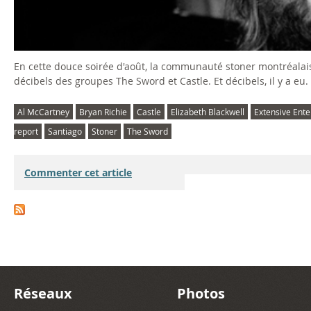
En cette douce soirée d'août, la communauté stoner montréalaise 
décibels des groupes The Sword et Castle. Et décibels, il y a e
Al McCartney
Bryan Richie
Castle
Elizabeth Blackwell
Extensive Ente
report
Santiago
Stoner
The Sword
Commenter cet article
Réseaux
Photos