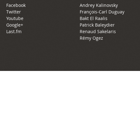
Facebook
Andrey Kalinovsky
Twitter
François-Carl Duguay
Youtube
Bakt El Raalis
Google+
Patrick Baleydier
Last.fm
Renaud Sakelaris
Rémy Ogez