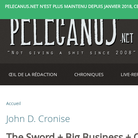
PELECANUS.NET N'EST PLUS MAINTENU DEPUIS JANVIER 2018, CE 
ŒIL DE LA RÉDACTION
CHRONIQUES
LIVE-R
Accueil
V
John D. Cronise
o
u
The Sword + Big Business + 