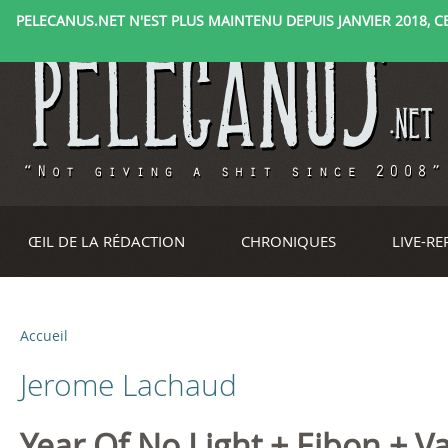
PELECANUS.NET N'EST PLUS MAINTENU DEPUIS JANVIER 2018, CE 
ŒIL DE LA RÉDACTION
CHRONIQUES
LIVE-R
Accueil
V
Jerome Lachaud
o
u
Year Of No Light + Eibon + V