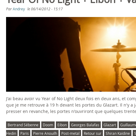
s
Par
Andrey
le
06/14/2012 - 15:17
ê
t
e
s
i
c
i
J'ai beau avoir vu Year of No Light deux fois en deux ans, et com
que je me retrouve à 19 h devant les portes du Glazart. Il n'y a 
presser en revanche, les portes n'ouvriront que quelques trente
Bertrand Sébenne
Doom
Eibon
Georges Balafas
Glazart
Guillaume
Hedin
Paris
Pierre Anouilh
Post-metal
Retour sur
Shiran Kaïdine