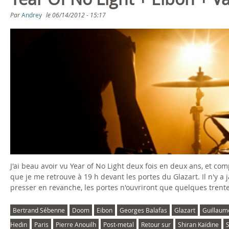
s
Par
Andrey
le
06/14/2012 - 15:17
ê
t
e
s
i
c
i
J'ai beau avoir vu Year of No Light deux fois en deux ans, et com
que je me retrouve à 19 h devant les portes du Glazart. Il n'y a 
presser en revanche, les portes n'ouvriront que quelques trente
Bertrand Sébenne
Doom
Eibon
Georges Balafas
Glazart
Guillaume
Hedin
Paris
Pierre Anouilh
Post-metal
Retour sur
Shiran Kaïdine