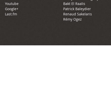
Youtube
Bakt El Raalis
Google+
Patrick Baleydier
Last.fm
Renaud Sakelaris
Rémy Ogez