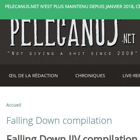
PELECANUS.NET N'EST PLUS MAINTENU DEPUIS JANVIER 2018, CE 
ŒIL DE LA RÉDACTION
CHRONIQUES
LIVE-R
Accueil
V
Falling Down compilation
o
u
Falling Down IIV compilation