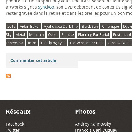
pondre sur un support physique une trace sonore de leur époque
artworks signés
Synckop
, son DVD débordant de contenus sign
rester gravée dans la rétine et dans les oreilles pour un bon m
2012
Aidan Baker
Ayahuasca Dark Trip
Black Sun
Chronique
Dyski
Sky
Metal
Monarch
Ocoai
Planète
Planning For Burial
Post-metal
Tenebrosa
Terre
The Flying Eyes
The Winchester Club
Vanessa Van B
Commenter cet article
Réseaux
Photos
Facebook
Andrey Kalinovsky
Twitter
François-Carl Duguay