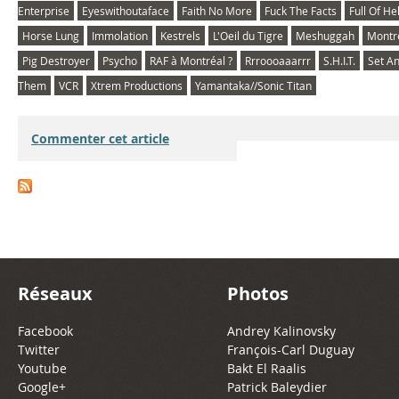
Enterprise
Eyeswithoutaface
Faith No More
Fuck The Facts
Full Of Hel
Horse Lung
Immolation
Kestrels
L'Oeil du Tigre
Meshuggah
Montr
Pig Destroyer
Psycho
RAF à Montréal ?
Rrroooaaarrr
S.H.I.T.
Set An
Them
VCR
Xtrem Productions
Yamantaka//Sonic Titan
Commenter cet article
Réseaux
Photos
Facebook
Andrey Kalinovsky
Twitter
François-Carl Duguay
Youtube
Bakt El Raalis
Google+
Patrick Baleydier