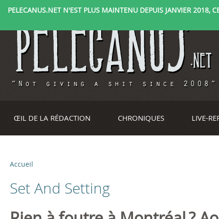
PELECANUS.NET N'EST PLUS MAINTENU DEPUIS JANVIER 2018, CE 
ŒIL DE LA RÉDACTION
CHRONIQUES
LIVE-R
Accueil
V
Set And Setting
o
u
Rien à foutre à Montréal ? A