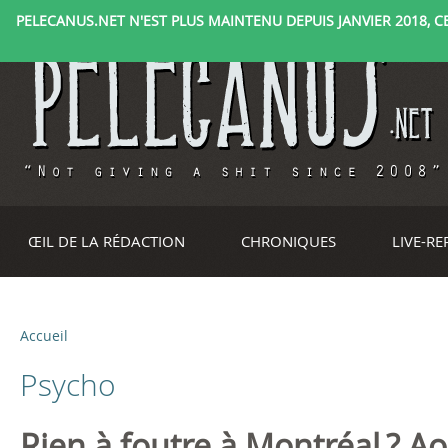
PELECANUS.NET N'EST PLUS MAINTENU DEPUIS JANVIER 2018, CE 
ŒIL DE LA RÉDACTION
CHRONIQUES
LIVE-R
Accueil
V
Psycho
o
u
Rien à foutre à Montréal ? A