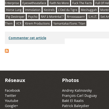
Enterprise
Eyeswithoutaface
Faith No More
Fuck The Facts
Full Of Hel
Horse Lung
Immolation
Kestrels
L'Oeil du Tigre
Meshuggah
Montr
Pig Destroyer
Psycho
RAF à Montréal ?
Rrroooaaarrr
S.H.I.T.
Set An
Them
VCR
Xtrem Productions
Yamantaka//Sonic Titan
Commenter cet article
Réseaux
Photos
Facebook
Andrey Kalinovsky
Twitter
François-Carl Duguay
Youtube
Bakt El Raalis
Google+
Patrick Baleydier