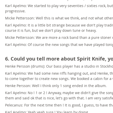
Karl Apelmo: We started to play very seventies / sixties rock, b
progressive.
Micke Pettersson: Well this is what we think, and not what othe
Karl Apelmo: It is a little bit strange because we don't play tradi
course it is fun, but we don't play down tune or heavy.
Micke Pettersson: We are more a rock band than a pure stoner 
Karl Apelmo: Of course the new songs that we have played tonig
6. Could you tell more about Spirit Knife, yo
Henke Persson (drums): Our bass player has a studio in Stockho
Karl Apelmo: We had some new riffs hanging out, and Henke, th
to come together to create new songs. We booked a cabin for 
Henke Persson: Well I think only 1 song ended in the album.
Karl Apelmo: No ! 1 or 2 ! Anyway, maybe we didn't give the son
them and said ok that is nice, let's go with that. I am very sati
Pelecanus: For the next time then ! It is good, I guess, to have t
Karl Apelmo: Yeah yeah sure ! You learn by doing.