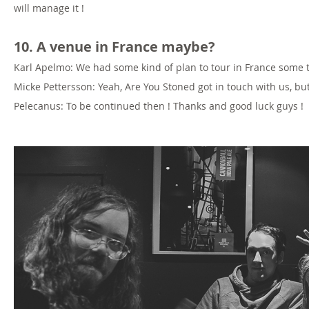
will manage it !
10. A venue in France maybe?
Karl Apelmo: We had some kind of plan to tour in France some t
Micke Pettersson: Yeah, Are You Stoned got in touch with us, but
Pelecanus: To be continued then ! Thanks and good luck guys !