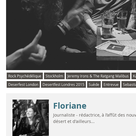
Rock Psychédélique
Stockholm
Jeremy Irons & The Ratgang Malibus
K
Deserfest London
Desertfest Londres 2015
Suède
Entrevue
Sebast
Floriane
Journaliste - rédactrice, à l’affût des n
désert et d'ailleurs...