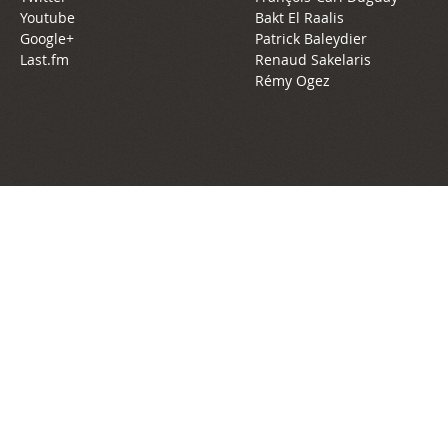
Youtube
Bakt El Raalis
Google+
Patrick Baleydier
Last.fm
Renaud Sakelaris
Rémy Ogez