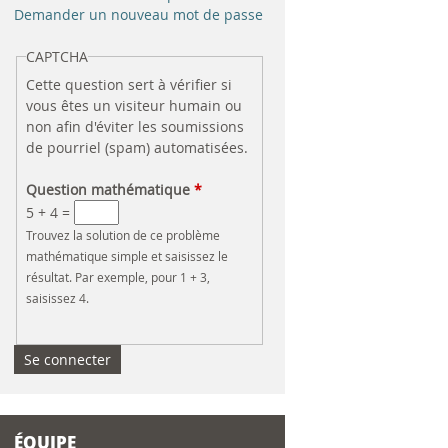
e
Demander un nouveau mot de passe
r
CAPTCHA
Cette question sert à vérifier si
c
vous êtes un visiteur humain ou
non afin d'éviter les soumissions
h
de pourriel (spam) automatisées.
e
Question mathématique
*
5 + 4 =
Trouvez la solution de ce problème
mathématique simple et saisissez le
résultat. Par exemple, pour 1 + 3,
saisissez 4.
ÉQUIPE