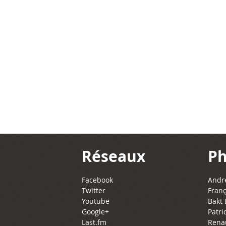
Réseaux
Ph
Facebook
Andre
Twitter
Franç
Youtube
Bakt 
Google+
Patri
Last.fm
Rena