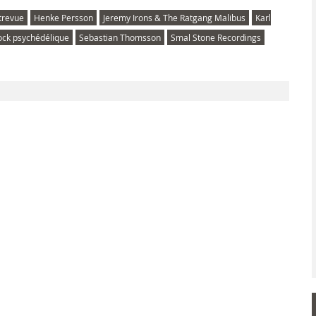
trevue
Henke Persson
Jeremy Irons & The Ratgang Malibus
Karl
ock psychédélique
Sebastian Thomsson
Smal Stone Recordings