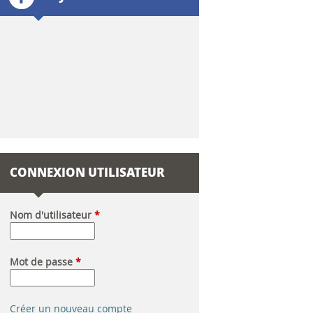
l
a
i
r
e
d
CONNEXION UTILISATEUR
e
r
Nom d'utilisateur
*
e
Mot de passe
*
c
h
Créer un nouveau compte