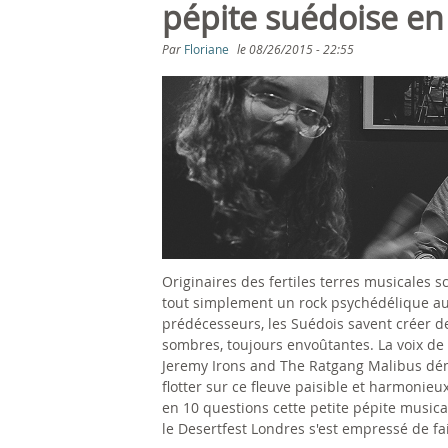
s
pépite suédoise en
ê
Par
Floriane
le
08/26/2015 - 22:55
t
e
s
i
c
Originaires des fertiles terres musicales s
i
tout simplement un rock psychédélique aux
prédécesseurs, les Suédois savent créer d
sombres, toujours envoûtantes. La voix de 
Jeremy Irons and The Ratgang Malibus dé
flotter sur ce fleuve paisible et harmonieu
en 10 questions cette petite pépite music
le Desertfest Londres s'est empressé de fai