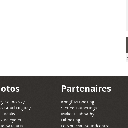
otos
Partenaires
y Kalinovsky
Kongfuzi Booking
ois-Carl Duguay
Stoned Gatherings
El Raalis
Make It Sabbathy
ck Baleydier
Hibooking
ud Sakelaris
Le Nouveau Soundcentral