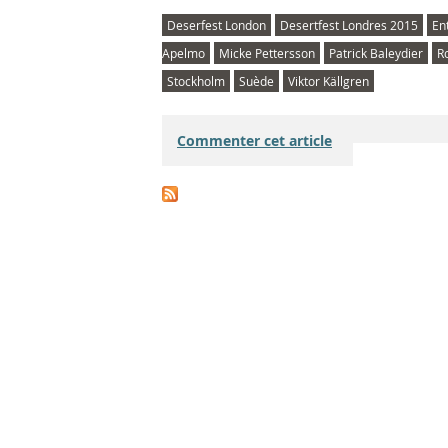
Deserfest London
Desertfest Londres 2015
En
Apelmo
Micke Pettersson
Patrick Baleydier
R
Stockholm
Suède
Viktor Källgren
Commenter cet article