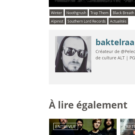
Winter
Noothgrush
Trap Them
Black Breath
Alpinist
Southern Lord Records
Actualités
baktelraa
Créateur de @Pelec
de culture ALT | P
À lire également
ENTREVUE
RET