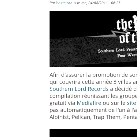
s
Par
baktelraalis
le ven, 04/08/2011 - 06:25
ê
t
e
s
i
Afin d'assurer la promotion de son
c
qui couvrira cette année 3 villes 
Southern Lord Records
a décidé d
i
compilation réunissant les groupes
gratuit via
Mediafire
ou sur le
site
pas automatiquement de l'un à l'a
Alpinist, Pelican, Trap Them, Pent