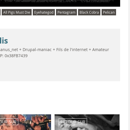
All Pigs Must Die
Eyehategod
Pentagram
Black Cobra
Pelican
lis
anus_net + Drupal-maniac + Fils de l'internet + Amateur
GP: 0x38FB7439
OUR SUR
RETOUR SUR