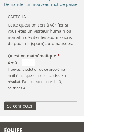
e
Demander un nouveau mot de passe
r
CAPTCHA
Cette question sert à vérifier si
c
vous êtes un visiteur humain ou
non afin d'éviter les soumissions
h
de pourriel (spam) automatisées.
e
Question mathématique
*
4 + 0 =
Trouvez la solution de ce problème
mathématique simple et saisissez le
résultat. Par exemple, pour 1 + 3,
saisissez 4.
ÉQUIPE