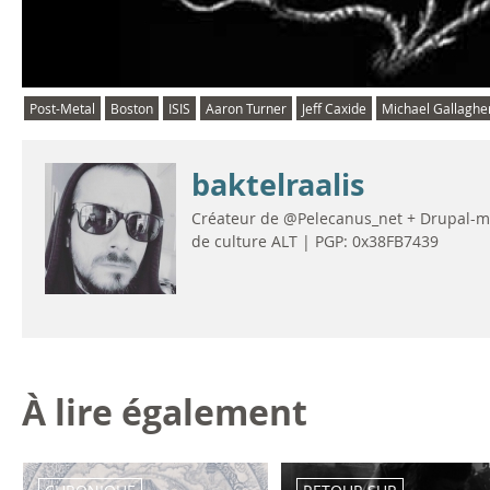
Post-Metal
Boston
ISIS
Aaron Turner
Jeff Caxide
Michael Gallaghe
baktelraalis
Créateur de @Pelecanus_net + Drupal-man
de culture ALT | PGP: 0x38FB7439
À lire également