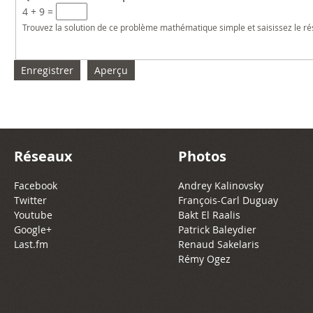
4 + 9 =
Trouvez la solution de ce problème mathématique simple et saisissez le résu
Réseaux
Photos
Facebook
Andrey Kalinovsky
Twitter
François-Carl Duguay
Youtube
Bakt El Raalis
Google+
Patrick Baleydier
Last.fm
Renaud Sakelaris
Rémy Ogez