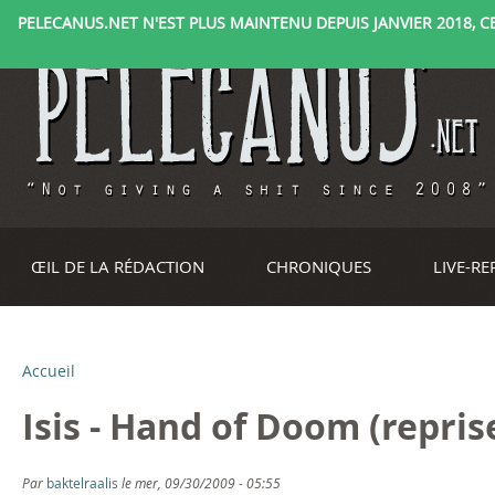
PELECANUS.NET N'EST PLUS MAINTENU DEPUIS JANVIER 2018, CE 
ŒIL DE LA RÉDACTION
CHRONIQUES
LIVE-R
Accueil
V
Isis - Hand of Doom (repri
o
u
Par
baktelraalis
le mer, 09/30/2009 - 05:55