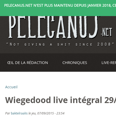
PELECANUS.NET N'EST PLUS MAINTENU DEPUIS JANVIER 2018, CE 
ŒIL DE LA RÉDACTION
CHRONIQUES
LIVE-R
Accueil
V
Wiegedood live intégral 29
o
u
Par
baktelraalis
le jeu, 07/09/2015 - 23:54